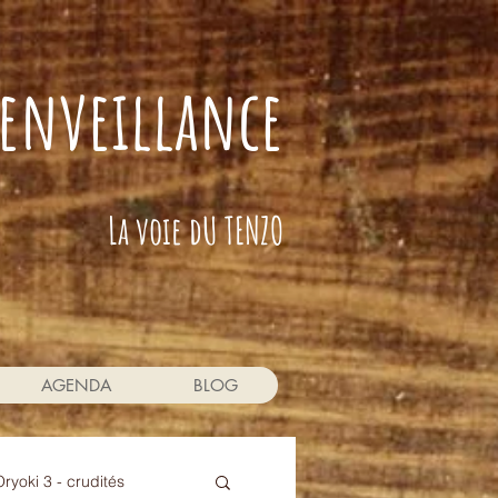
bienveillance
La voie dU TENZO
AGENDA
BLOG
Oryoki 3 - crudités