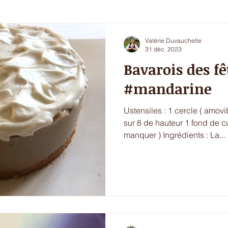
i 5 - entrée chic ou dessert
Les envies du printemps
La sa
Valérie Duvauchelle
31 déc. 2023
Bavarois des f
ur de l'hiver
Ecritures / vidéos
ressources
menu com
#mandarine
Ustensiles : 1 cercle ( amovible) de 16 cm de diamètre
sur 8 de hauteur 1 fond de cuisson ( d'un moule à
manquer ) Ingrédients : La...