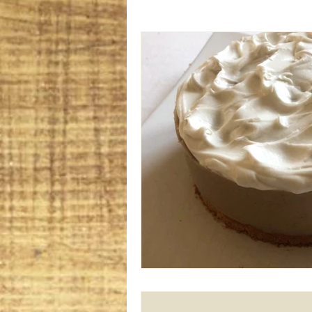
Oryoki 4 - plat composé
Oryok
le goût de l'automne
La douce
sans gluten