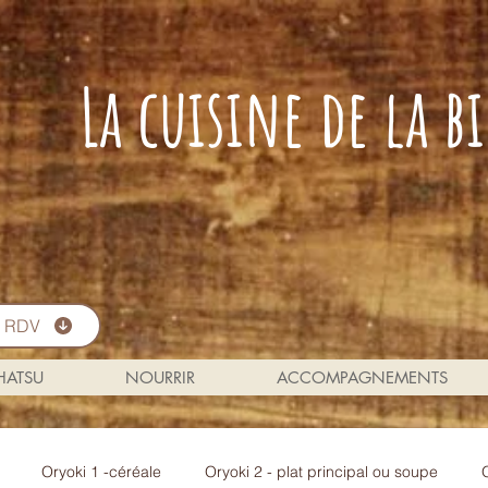
La cuisine de la 
s RDV
 HATSU
NOURRIR
ACCOMPAGNEMENTS
Oryoki 1 -céréale
Oryoki 2 - plat principal ou soupe