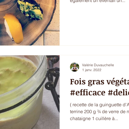
également un éventail un...
Valérie Duvauchelle
1 janv. 2022
Fois gras végét
#efficace #deli
( recette de la guinguette d
terrine 200 g ¾ de verre de noix de cajou 1 c.a.s de
chataigne 1 cuillère à...