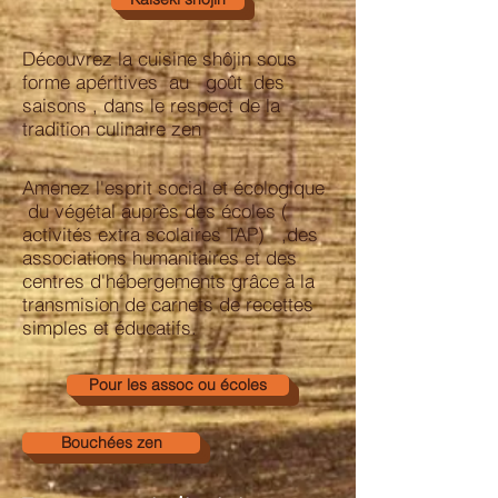
Découvrez la cuisine shôjin sous
forme apéritives au goût des
saisons , dans le respect de la
tradition culinaire zen
Amenez l'esprit social et écologique
du végétal auprès des écoles (
activités extra scolaires TAP) ,des
associations humanitaires et des
centres d'hébergements grâce à la
transmision de carnets de recettes
simples et éducatifs.
Pour les assoc ou écoles
Bouchées zen