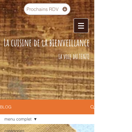
Prochains RDV
La cuisine de la bienveillance
La voie dU TENZO
BLOG
menu complet
catégories