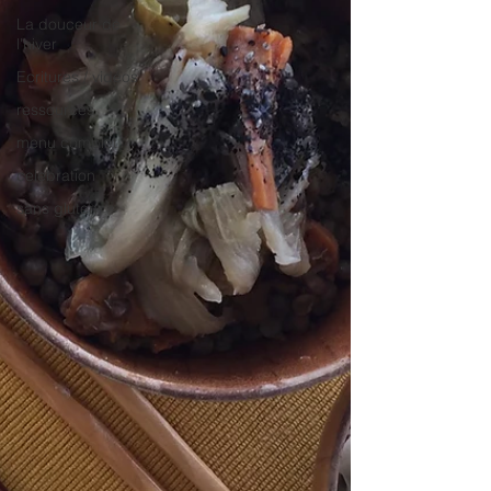
La douceur de
l'hiver
Ecritures / vidéos
ressources
menu complet
celebration
sans gluten