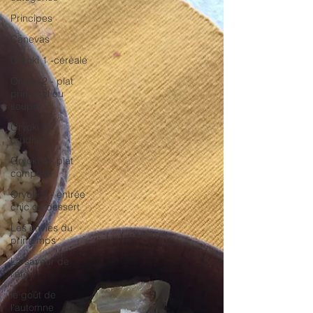
Principes
Canevas
Oryoki 1 -céréale
Oryoki 2 - plat
principal ou
soupe
Oryoki 3 -
crudités
Oryoki 4 - plat
composé
Oryoki 5 - entrée
chic ou dessert
Les envies du
printemps
La saveur de
l'été
le goût de
l'automne