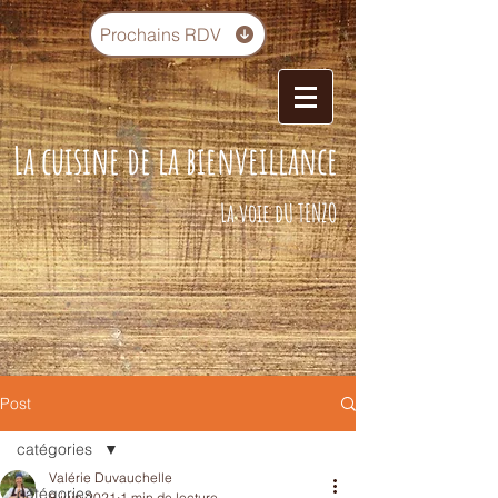
Prochains RDV
La cuisine de la bienveillance
La voie dU TENZO
Post
catégories
Valérie Duvauchelle
catégories
8 juin 2021
1 min de lecture