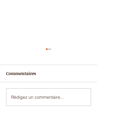
Commentaires
Moussaka et boulettes
Tartinades fro
Rédigez un commentaire...
CONTACT