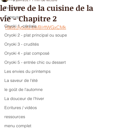
le livre de la cuisine de la
Principes
vie - Chapitre 2
Canevas
Oryoki 1 -céréale
https://youtu.be/BlrftWGxCMk
Oryoki 2 - plat principal ou soupe
Oryoki 3 - crudités
Oryoki 4 - plat composé
Oryoki 5 - entrée chic ou dessert
Les envies du printemps
La saveur de l'été
le goût de l'automne
La douceur de l'hiver
Ecritures / vidéos
ressources
menu complet