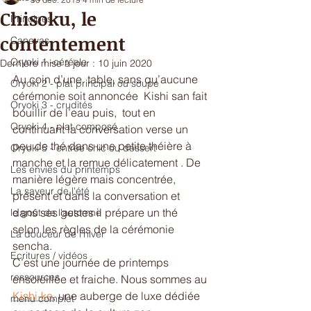
Chisoku, le
Principes
contentement
Canevas
Oryoki 1 -céréale
Dernière mise à jour :
10 juin 2020
Au coin d’une  table, sans qu’aucune 
Oryoki 2 - plat principal ou soupe
cérémonie soit annoncée  Kishi san fait 
Oryoki 3 - crudités
bouillir de l’eau puis,  tout en 
Oryoki 4 - plat composé
continuant la conversation verse un 
peu de thé dans une petite théière à 
Oryoki 5 - entrée chic ou dessert
manche et la remue délicatement . De 
Les envies du printemps
manière légère mais concentrée, 
La saveur de l'été
présent et dans la conversation et 
dans ses gestes il prépare un thé 
le goût de l'automne
selon les règles de la cérémonie 
La douceur de l'hiver
sencha. 
Ecritures / vidéos
C’est une journée de printemps 
ressources
ensoleillée et fraiche. Nous sommes au 
Kishi-ke
, une auberge de luxe dédiée 
menu complet