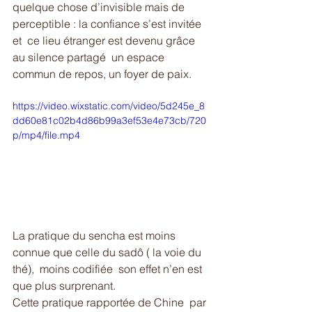
quelque chose d’invisible mais de 
perceptible : la confiance s’est invitée 
et  ce lieu étranger est devenu grâce 
au silence partagé  un espace 
commun de repos, un foyer de paix.
https://video.wixstatic.com/video/5d245e_8
dd60e81c02b4d86b99a3ef53e4e73cb/720
p/mp4/file.mp4
La pratique du sencha est moins 
connue que celle du sadô ( la voie du 
thé),  moins codifiée  son effet n’en est 
que plus surprenant.
Cette pratique rapportée de Chine  par 