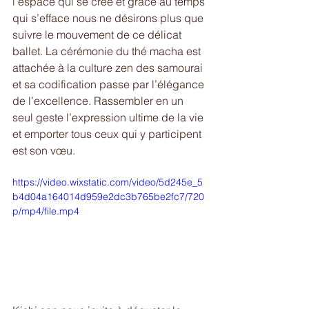
l’espace qui se crée et grâce au temps 
qui s’efface nous ne désirons plus que 
suivre le mouvement de ce délicat 
ballet. La cérémonie du thé macha est 
attachée à la culture zen des samourai 
et sa codification passe par l’élégance 
de l’excellence. Rassembler en un 
seul geste l’expression ultime de la vie 
et emporter tous ceux qui y participent 
est son vœu. 
https://video.wixstatic.com/video/5d245e_5
b4d04a164014d959e2dc3b765be2fc7/720
p/mp4/file.mp4