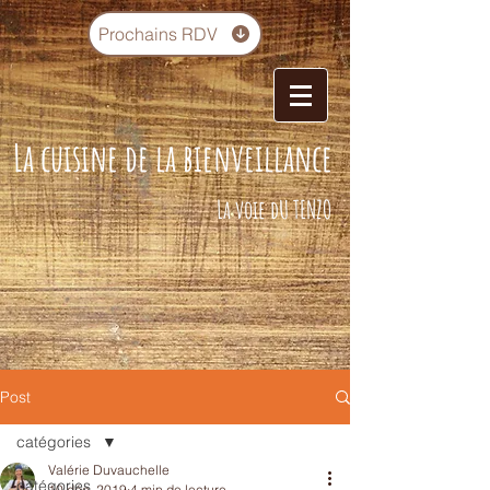
Prochains RDV
La cuisine de la bienveillance
La voie dU TENZO
Post
catégories
Valérie Duvauchelle
catégories
10 déc. 2019
4 min de lecture