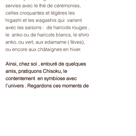
servies avec le thé de cérémonies, 
celles croquantes et légères les 
higashi et les wagashis qui  varient 
avec les saisons :  de haricots rouges , 
le  anko ou de haricots blancs, le shiro 
anko, ou vert, aux edamame ( fèves), 
ou encore aux châtaignes en hiver.
Ainsi, chez soi , entouré de quelques 
amis, pratiquons Chisoku, le 
contentement  en symbiose avec 
l’univers . Regardons ces moments de 
partage autour d’une tasse de thé de 
sencha, de macha ou de Ceylan 
comme la plus belle des célébrations , 
celle de notre vie alignée au monde  et 
de l’unité rassemblée.
Notes 