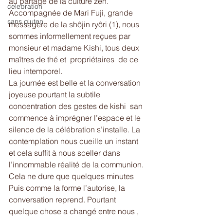
au partage de la culture zen. 
celebration
Accompagnée de Mari Fuji, grande 
sans gluten
messagère de la shôjin ryôri (1), nous 
sommes informellement reçues par 
monsieur et madame Kishi, tous deux 
maîtres de thé et  propriétaires  de ce  
lieu intemporel.
La journée est belle et la conversation 
joyeuse pourtant la subtile 
concentration des gestes de kishi  san 
commence à imprégner l’espace et le 
silence de la célébration s’installe. La 
contemplation nous cueille un instant 
et cela suffit à nous sceller dans 
l’innommable réalité de la communion. 
Cela ne dure que quelques minutes  
Puis comme la forme l’autorise, la 
conversation reprend. Pourtant 
quelque chose a changé entre nous , 