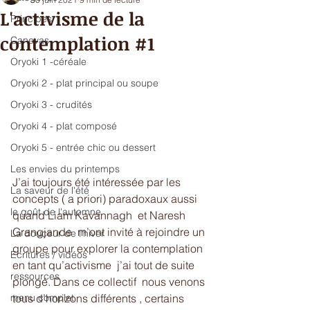
L'activisme de la
Principes
contemplation #1
Canevas
Oryoki 1 -céréale
Oryoki 2 - plat principal ou soupe
Oryoki 3 - crudités
Oryoki 4 - plat composé
Oryoki 5 - entrée chic ou dessert
Les envies du printemps
J’ai toujours été intéressée par les 
La saveur de l'été
concepts ( a priori) paradoxaux aussi 
le goût de l'automne
quand Liam Kavannagh  et Naresh  
Grangjande  m’ont invité à rejoindre un 
La douceur de l'hiver
groupe pour explorer la contemplation 
Ecritures / vidéos
en tant qu’activisme  j’ai tout de suite 
ressources
plongé. Dans ce collectif  nous venons 
tous d’horizons différents , certains  
menu complet