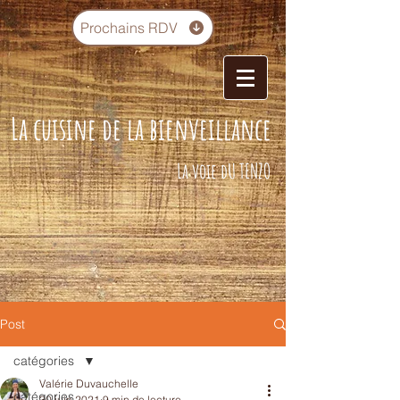
Prochains RDV
La cuisine de la bienveillance
La voie dU TENZO
Post
catégories
Valérie Duvauchelle
catégories
30 juin 2021
9 min de lecture