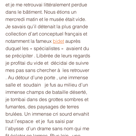
et je me retrouvai littéralement perdue 
dans le bâtiment. Nous étions un 
mercredi matin et le musée était vide. 
Je savais qu’il détenait la plus grande 
collection d’art conceptuel français et 
notamment la fameux 
bidet
 auprès 
duquel les « spécialistes »  avaient du 
se précipiter . Libérée de leurs regards 
je profitai du vide et  décidai de suivre 
mes pas sans chercher à  les retrouver 
. Au détour d’une porte , une immense 
salle et  soudain   je fus au milieu d’un 
immense champs de bataille déserté, 
je tombai dans des grottes sombres et 
fumantes, des paysages de terres 
brulées. Un immense cri sourd envahit 
tout l’espace  et je  fus saisi par 
l’abysse  d’un drame sans nom qui me 
fit éclater en larmes. Plus loin , une 