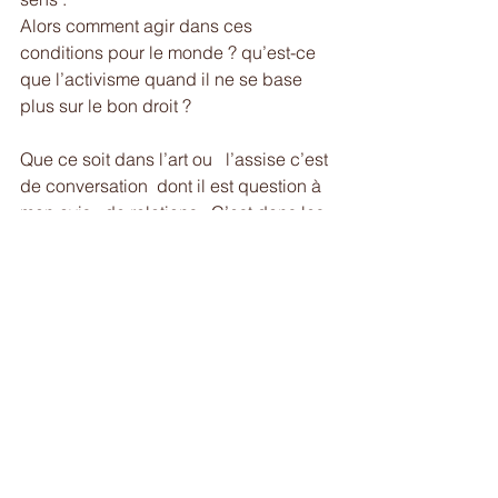
Alors comment agir dans ces 
conditions pour le monde ? qu’est-ce 
que l’activisme quand il ne se base 
plus sur le bon droit ? 
Que ce soit dans l’art ou   l’assise c’est 
de conversation  dont il est question à 
mon avis , de relations . C’est dans les 
deux cas un mouvement de curiosité, 
de réceptivité profonde, jamais l’envie 
d’imposer, de prendre la place ou de 
défendre . C’est l’intuition profonde 
que le monde veut, peut me parler si je 
l’écoute. La conviction que ma 
responsabilité n’est pas de défendre la 
vie au nom d’une justice (qui dépend 
du côté où l’on se trouve et des valeurs 
qui s’y rattachent , du trauma collectif 