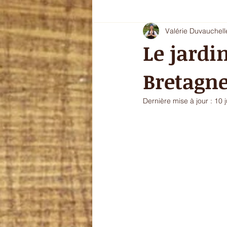
Valérie Duvauchell
Oryoki 4 - plat composé
Oryok
Le jardi
Bretagn
le goût de l'automne
La douce
Dernière mise à jour :
10 
sans gluten