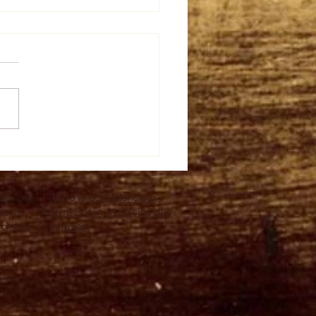
inades fromagères
eil
Livre le goût silencieux
érente
Livre Shojin, la cuisine des
science
temples