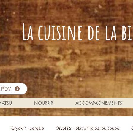
La cuisine de la 
s RDV
 HATSU
NOURRIR
ACCOMPAGNEMENTS
Oryoki 1 -céréale
Oryoki 2 - plat principal ou soupe