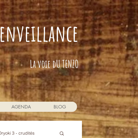
bienveillance
La voie dU TENZO
AGENDA
BLOG
Oryoki 3 - crudités