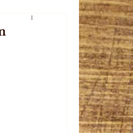
veur de l'été
en
plet
celebration