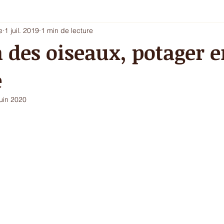
e
1 juil. 2019
1 min de lecture
i 5 - entrée chic ou dessert
Les envies du printemps
La sa
n des oiseaux, potager 
e
ur de l'hiver
Ecritures / vidéos
ressources
menu com
juin 2020