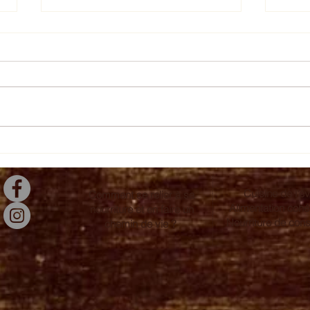
Moussaka et boulettes
Tart
Cuisine de l'év
Comment se relier à sa
Alimentation coh
nourriture et en faire un
Nourriture de con
chemin de vie ?