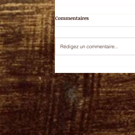
Commentaires
Rédigez un commentaire...
Shojin, la cuisine des
temples
CONTACT
06 42 06 71 72
valerie.duvauchelle@gmail.com