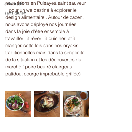
nous étions en Puisayeà saint sauveur 
celebration
,  pour un we destiné à explorer le 
sans gluten
design alimentaire . Autour de zazen,  
nous avons déployé nos journées 
dans la joie d'être ensemble à 
travailler , à rêver , à cuisiner  et à 
manger. cette fois sans nos oryokis 
traditionnelles mais dans la simplicité 
de la situation et les découvertes du 
marché ( poire beurré clairgeau, 
patidou, courge improbable griffée)