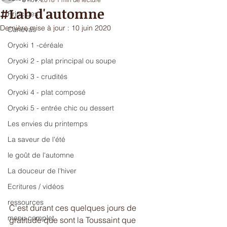
#Lab d'automne
Principes
Dernière mise à jour :
10 juin 2020
Canevas
Oryoki 1 -céréale
Oryoki 2 - plat principal ou soupe
Oryoki 3 - crudités
Oryoki 4 - plat composé
Oryoki 5 - entrée chic ou dessert
Les envies du printemps
La saveur de l'été
le goût de l'automne
La douceur de l'hiver
Ecritures / vidéos
ressources
C'est durant ces quelques jours de 
menu complet
gratitude que sont la Toussaint que 