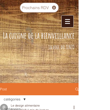
Prochains RDV
La cuisine de la bienveillance
La voie dU TENZO
Post
catégories
Le design alimentaire
catégories
6 nov. 2018
1 min de lecture