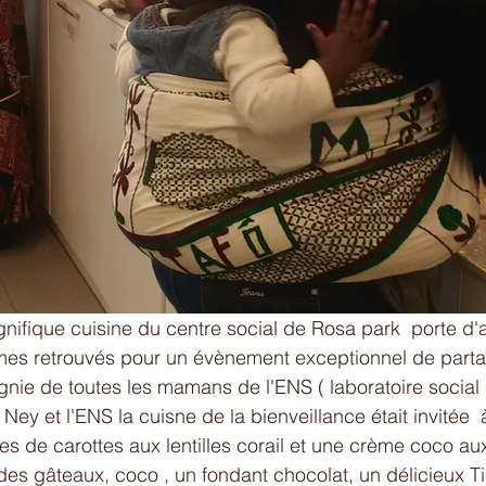
nifique cuisine du centre social de Rosa park  porte d'au
s retrouvés pour un évènement exceptionnel de parta
nie de toutes les mamans de l'ENS ( laboratoire social
 Ney et l'ENS la cuisne de la bienveillance était invitée  
es de carottes aux lentilles corail et une crème coco aux
es gâteaux, coco , un fondant chocolat, un délicieux Ti