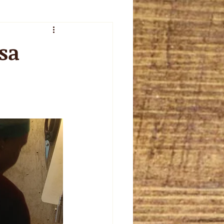
veur de l'été
sa
plet
celebration