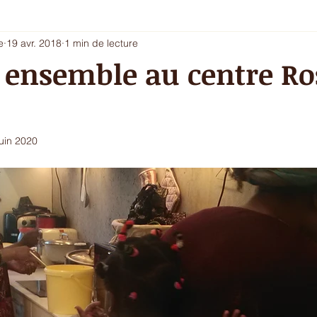
e
19 avr. 2018
1 min de lecture
i 5 - entrée chic ou dessert
Les envies du printemps
La sa
 ensemble au centre Ro
ur de l'hiver
Ecritures / vidéos
ressources
menu com
juin 2020