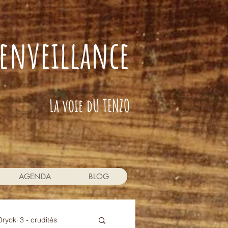
bienveillance
La voie dU TENZO
AGENDA
BLOG
Oryoki 3 - crudités