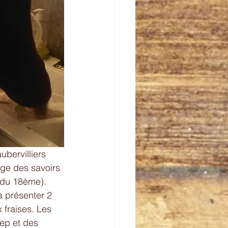
bervilliers 
ge des savoirs 
 du 18ème). 
à présenter 2 
 fraises. Les 
ep et des 