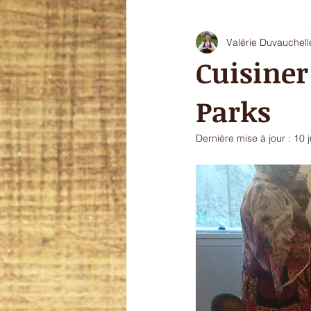
Valérie Duvauchell
Oryoki 4 - plat composé
Oryok
Cuisiner
Parks
le goût de l'automne
La douce
Dernière mise à jour :
10 
sans gluten