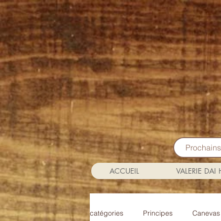
Prochain
ACCUEIL
VALERIE DAI
catégories
Principes
Canevas