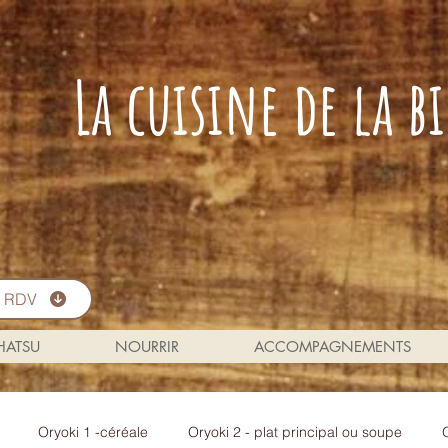
La cuisine de la 
s RDV
 HATSU
NOURRIR
ACCOMPAGNEMENTS
Oryoki 1 -céréale
Oryoki 2 - plat principal ou soupe