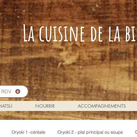
La cuisine de la 
s RDV
 HATSU
NOURRIR
ACCOMPAGNEMENTS
Oryoki 1 -céréale
Oryoki 2 - plat principal ou soupe