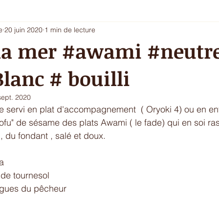
e
20 juin 2020
1 min de lecture
i 5 - entrée chic ou dessert
Les envies du printemps
La sa
 la mer #awami #neutr
Blanc # bouilli
ur de l'hiver
Ecritures / vidéos
ressources
menu com
sept. 2020
e servi en plat d'accompagnement  ( Oryoki 4) ou en entr
"tofu" de sésame des plats Awami ( le fade) qui en soi r
 , du fondant , salé et doux.
a 
 de tournesol
lgues du pêcheur
 