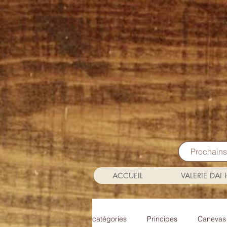
Prochain
ACCUEIL
VALERIE DAI
catégories
Principes
Canevas