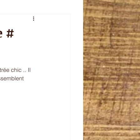
veur de l'été
e #
plet
celebration
ée chic .. Il 
assemblent 