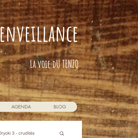
bienveillance
La voie dU TENZO
AGENDA
BLOG
Oryoki 3 - crudités