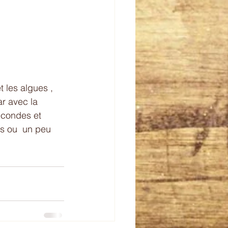
t les algues , 
ar avec la 
econdes et 
s ou  un peu 