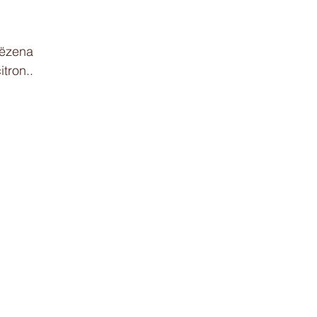
aëzena
itron..