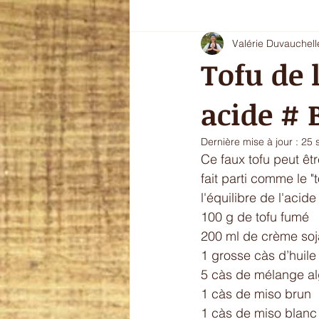
Valérie Duvauchell
Oryoki 4 - plat composé
Oryok
Tofu de
acide # 
le goût de l'automne
La douce
Dernière mise à jour :
25 
Ce faux tofu peut êtr
sans gluten
fait parti comme le 
l'équilibre de l'acide
100 g de tofu fumé 
200 ml de crème soj
1 grosse càs d’huile
5 càs de mélange a
1 càs de miso brun
1 càs de miso blanc 