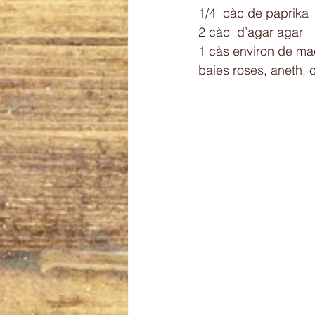
1/4  càc de paprika
2 càc  d’agar agar
1 càs environ de m
baies roses, aneth, c