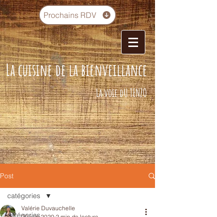
Prochains RDV
La cuisine de la bienveillance
La voie dU TENZO
Post
catégories
Valérie Duvauchelle
catégories
20 juin 2020
2 min de lecture