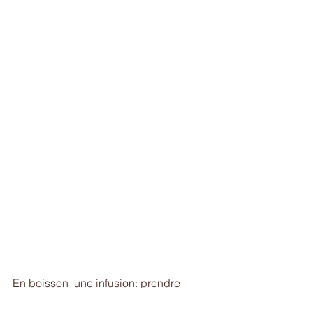
En boisson  une 
infusion: prendre  
quelques fleurs, un peu de menthe et 