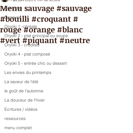
Menu sauvage #sauvage
Principes
#bouilli #croquant #
Canevas
Oryoki 1 -céréale
rouge #orange #blanc
Oryoki 2 - plat principal ou soupe
#vert #piquant #neutre
Oryoki 3 - crudités
Oryoki 4 - plat composé
Oryoki 5 - entrée chic ou dessert
Les envies du printemps
La saveur de l'été
le goût de l'automne
La douceur de l'hiver
Ecritures / vidéos
ressources
menu complet