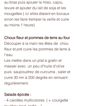
au bras puis ajouter le miso, cajou, 
levure et ajouter du lait de soja et les 
mougettes ( ici elles étaient en bocaux 
sinon les faire tremper la veille et cuire 
au moins 1 heure).
Choux fleur et pommes de terre au four 
Découper à la main les têtes de  chou 
fleur et pré cuire les pommes de terre à 
l'eau . 
Les mettre dans un plat à gratin et 
masser avec  un peu d'huile d'olive 
puis  saupoudrez de curcuma , saler et 
cuire 30 mn à 200 degrés en remuant 
régulièrement. 
Salade épicée : 
- 4 carottes multicolores  ( + courgette 
ou chou rave, radis ...) 