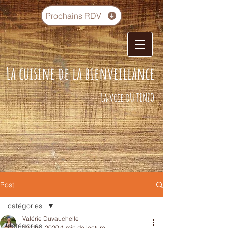
Prochains RDV
La cuisine de la bienveillance
La voie dU TENZO
Post
catégories
Valérie Duvauchelle
catégories
10 déc. 2020
1 min de lecture