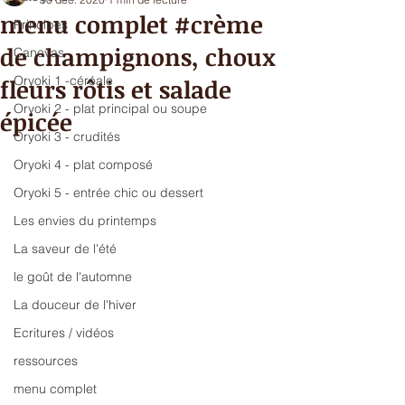
menu complet #crème
Principes
de champignons, choux
Canevas
Oryoki 1 -céréale
fleurs rôtis et salade
Oryoki 2 - plat principal ou soupe
épicée
Oryoki 3 - crudités
Oryoki 4 - plat composé
Oryoki 5 - entrée chic ou dessert
Les envies du printemps
La saveur de l'été
le goût de l'automne
La douceur de l'hiver
Ecritures / vidéos
ressources
menu complet