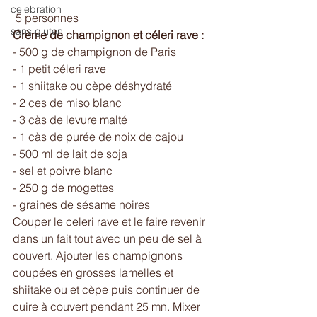
celebration
 5 personnes
sans gluten
Crème de champignon et céleri rave :
- 500 g de champignon de Paris 
- 1 petit céleri rave 
- 1 shiitake ou cèpe déshydraté 
- 2 ces de miso blanc 
- 3 càs de levure malté 
- 1 càs de purée de noix de cajou 
- 500 ml de lait de soja 
- sel et poivre blanc 
- 250 g de mogettes 
- graines de sésame noires 
Couper le celeri rave et le faire revenir 
dans un fait tout avec un peu de sel à 
couvert. Ajouter les champignons 
coupées en grosses lamelles et 
shiitake ou et cèpe puis continuer de 
cuire à couvert pendant 25 mn. Mixer 