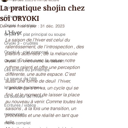
La pratique shojin chez
Principes
soi ORYOKI
Canevas
Oryoki 1 -céréale
Dernière mise à jour :
31 déc. 2023
L’Hiver 
Oryoki 2 - plat principal ou soupe
La saison de l'hiver est celui du 
Oryoki 3 - crudités
ralentissement, de l'introspection , des 
Oryoki 4 - plat composé
plaisirs autorisés , de la mélancolie 
aussi. En lien avec la nature  notre 
Oryoki 5 - entrée chic ou dessert
rythme ralenti et offre une perception 
Les envies du printemps
différente, une autre espace. C'est 
La saveur de l'été
aussi une forme de deuil  l'hiver, 
le goût de l'automne
 l'année qui s'en va, un cycle qui se 
finit, et le moment de laisser la place 
La douceur de l'hiver
au nouveau à venir. Comme toutes les 
Ecritures / vidéos
saisons , à la fois une transition, un 
ressources
processus et une réalité en tant que 
telle.
menu complet