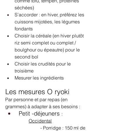
comme tofu, tempeh, protéines 
séchées)
S’accorder : en hiver, préférez les 
cuissons mijotées, les légumes 
fondants 
Choisir la céréale (en hiver plutôt 
riz semi complet ou complet / 
boulghour ou épeautre) pour le 
second bol 
Choisir les crudités pour le 
troisième 
Mesurer les ingrédients 
Les mesures O ryoki 
Par personne et par repas (en 
grammes) à adapter à ses besoins :
 Petit -déjeuners 
: 
Occidental
			- Porridge : 150 ml de 