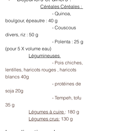
Céréales Céréales : 
				- Quinoa, 
boulgour, épeautre : 40 g
				- Couscous 
divers, riz : 50 g
				- Polenta : 25 g 
(pour 5 X volume eau) 
Légumineuses 
				- Pois chiches,  
lentilles, haricots rouges , haricots 
blancs 40g 
				- protéines de 
soja 20g 
				- Tempeh, tofu  
35 g 
Légumes à cuire 
: 180 g 
Légumes crus:
 130 g 