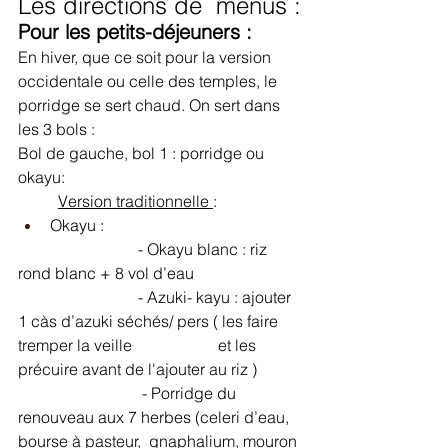
Les directions de  menus :
Pour les petits-déjeuners :
En hiver, que ce soit pour la version 
occidentale ou celle des temples, le 
porridge se sert chaud. On sert dans 
les 3 bols :
Bol de gauche, bol 1 : porridge ou 
okayu: 
Version traditionnelle 
:
Okayu :  			
			- Okayu blanc : riz 
rond blanc + 8 vol d’eau
			- Azuki- kayu : ajouter 
1 càs d’azuki séchés/ pers ( les faire 
tremper la veille 			et les 
précuire avant de l'ajouter au riz )
			 - Porridge du 
renouveau aux 7 herbes (celeri d’eau, 
bourse à pasteur,  gnaphalium, mouron 