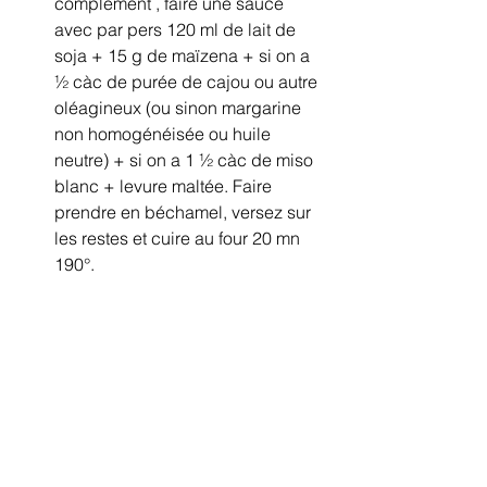
complément , faire une sauce 
avec par pers 120 ml de lait de 
soja + 15 g de maïzena + si on a 
½ càc de purée de cajou ou autre 
oléagineux (ou sinon margarine 
non homogénéisée ou huile 
neutre) + si on a 1 ½ càc de miso 
blanc + levure maltée. Faire 
prendre en béchamel, versez sur 
les restes et cuire au four 20 mn 
190°. 
Les retraites sont l’occasion de cultiver 
la juste mesure, aussi, dans le 
discernement un seul bol de soupe  
fait de restes  allongé d’eau est 
souvent à propos le soir pour les 
personnes ayant besoin de peu. Sinon 
compléter avec une céréale et des 