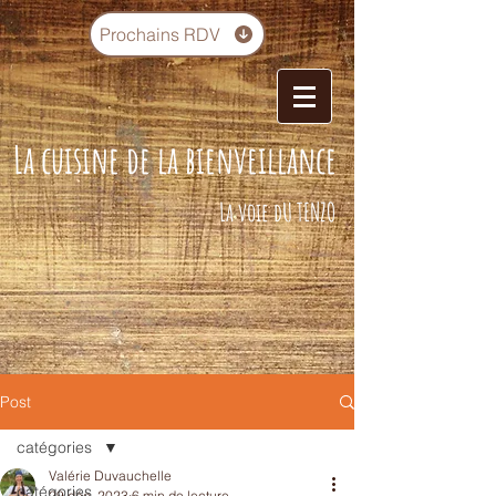
Prochains RDV
La cuisine de la bienveillance
La voie dU TENZO
Post
catégories
Valérie Duvauchelle
catégories
29 déc. 2023
6 min de lecture