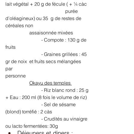
lait végétal + 20 g de fécule ( + ¼ càc 	
					purée 
d’oléagineux) ou 35  g de restes de 
céréales non 					
		assaisonnée mixées
			- Compote : 130 g de 
fruits 
			- Graines grillées : 45 
gr de noix  et fruits secs mélangées 
par 						
personne
	Okayu des temples 
 			- Riz blanc rond : 25 g 
+ Eau : 200 ml (8 fois le volume de riz)
			- Sel de sésame 
(blond) torréfié : 2 càs
			- Crudités au vinaigre 
ou lacto fermentées: 30g
Déjeuners et diners : 