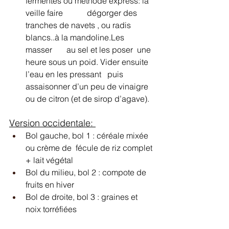
fermentés ou méthode express: la 
veille faire 		dégorger des 
tranches de navets , ou radis 
blancs..à la mandoline.Les 
masser 	au sel et les poser  une 
heure sous un poid. Vider ensuite 
l’eau en les pressant  	puis 
assaisonner d’un peu de vinaigre 
ou de citron (et de sirop d’agave).  
Version occidentale: 
Bol gauche, bol 1 : céréale mixée 
ou crème de  fécule de riz complet 
+ lait végétal 
Bol du milieu, bol 2 : compote de 
fruits en hiver
Bol de droite, bol 3 : graines et 
noix torréfiées 