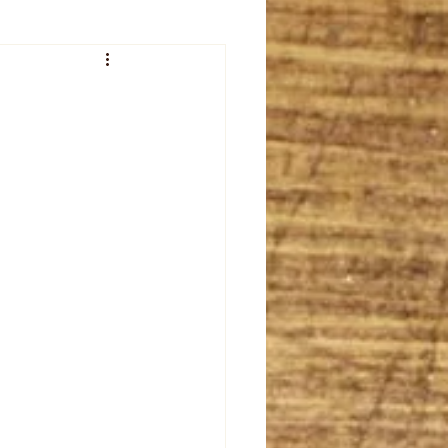
veur de l'été
plet
celebration