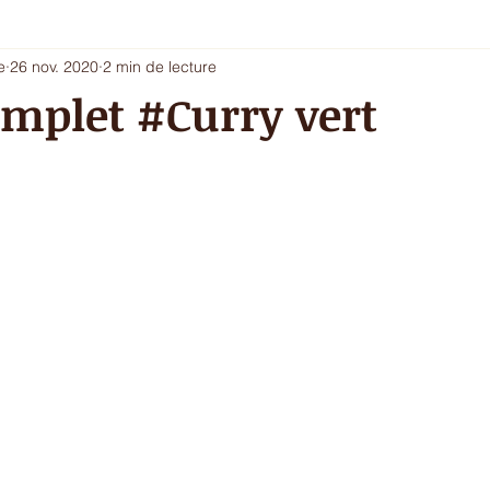
e
26 nov. 2020
2 min de lecture
i 5 - entrée chic ou dessert
Les envies du printemps
La sa
mplet #Curry vert
ur de l'hiver
Ecritures / vidéos
ressources
menu com