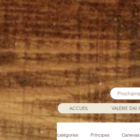
Prochain
ACCUEIL
VALERIE DAI
catégories
Principes
Canevas