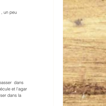
 , un peu 
e passer  dans 
cule et l'agar 
rser dans la 