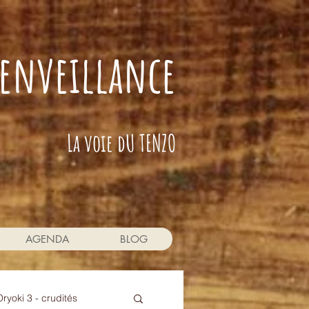
bienveillance
La voie dU TENZO
AGENDA
BLOG
Oryoki 3 - crudités