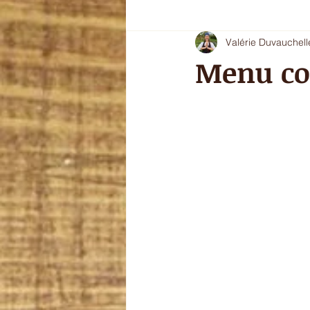
Valérie Duvauchell
Oryoki 4 - plat composé
Oryok
Menu co
le goût de l'automne
La douce
sans gluten