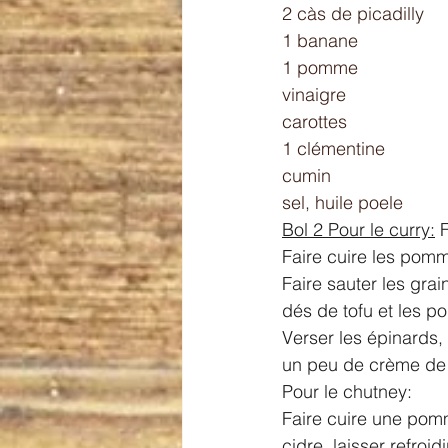
2 càs de picadilly 
1 banane 
1 pomme 
vinaigre 
carottes 
1 clémentine 
cumin 
sel, huile poele
Bol 2 Pour le curry:
 
Faire cuire les pomme
Faire sauter les gra
dés de tofu et les 
Verser les épinards, 
un peu de crème de 
Pour le chutney:
Faire cuire une pomm
cidre .laisser refroidi