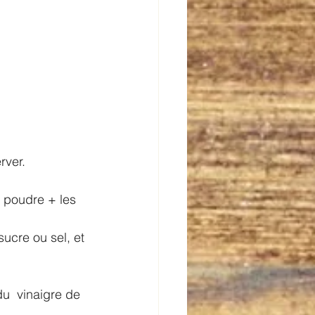
rver.
, poudre + les 
ucre ou sel, et 
u  vinaigre de 