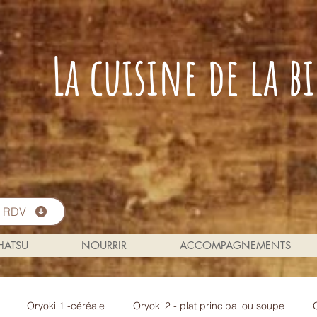
La cuisine de la 
s RDV
 HATSU
NOURRIR
ACCOMPAGNEMENTS
Oryoki 1 -céréale
Oryoki 2 - plat principal ou soupe