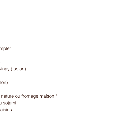
mplet 
 
vinay ( selon)
lon)
é nature ou fromage maison *
u sojami
aisins 