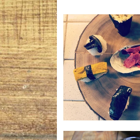
Oryoki 4 - plat composé
Oryok
le goût de l'automne
La douce
sans gluten