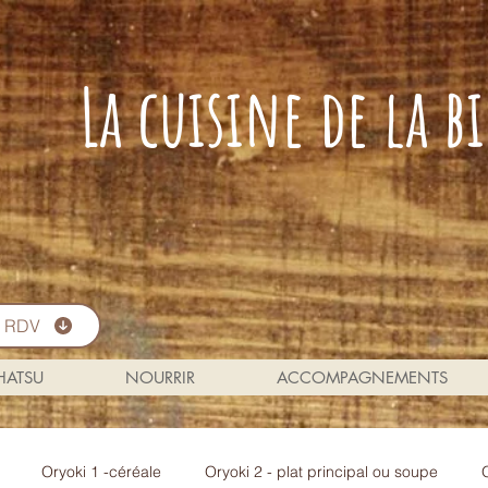
La cuisine de la 
s RDV
 HATSU
NOURRIR
ACCOMPAGNEMENTS
Oryoki 1 -céréale
Oryoki 2 - plat principal ou soupe