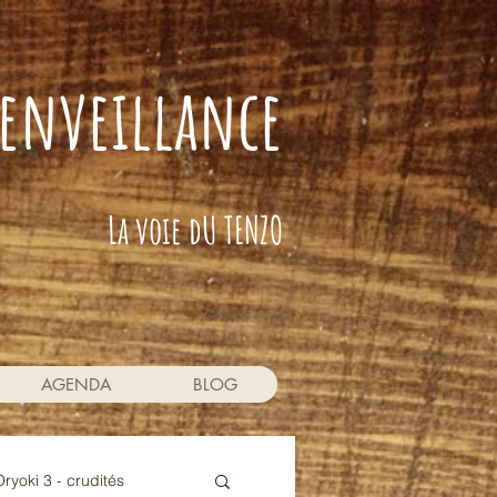
bienveillance
La voie dU TENZO
AGENDA
BLOG
Oryoki 3 - crudités