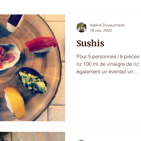
i 5 - entrée chic ou dessert
Les envies du printemps
La sa
Valérie Duvauchelle
19 nov. 2022
Sushis
ur de l'hiver
Ecritures / vidéos
ressources
menu com
Pour 5 personnes / 8 pièces :
riz 100 ml de vinaigre de riz
également un éventail un...