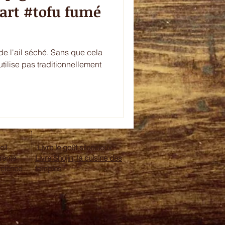
rt #tofu fumé
 de l'ail séché. Sans que cela
l'utilise pas traditionnellement
eil
Livre le goût silencieux
érente
Livre Shojin, la cuisine des
science
temples