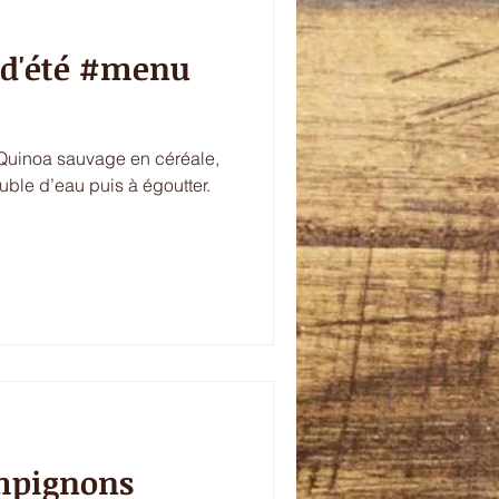
s d'été #menu
 Quinoa sauvage en céréale,
ouble d’eau puis à égoutter.
mpignons