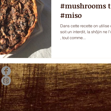
#mushrooms ta
#miso
Dans cette recette on utilise
soit un interdit, la shôjin ne 
, tout comme...
Cuisine de l'év
Comment se relier à sa
Alimentation coh
nourriture et en faire un
Nourriture de con
chemin de vie ?