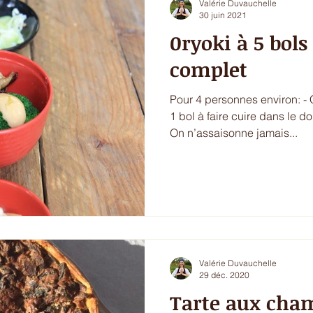
Valérie Duvauchelle
30 juin 2021
0ryoki à 5 bol
complet
Pour 4 personnes environ: -
1 bol à faire cuire dans le d
On n’assaisonne jamais...
Valérie Duvauchelle
29 déc. 2020
Tarte aux cha