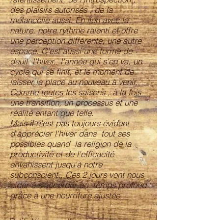
des plaisirs autorisés , de la
mélancolie aussi. En lien avec la
nature notre rythme ralenti et offre
une perception différente, une autre
espace. C'est aussi une forme de
deuil l'hiver, l'année qui s'en va, un
cycle qui se finit, et le moment de
laisser la place au nouveau à venir.
Comme toutes les saisons , à la fois
une transition, un processus et une
réalité entant que telle.
Mais il n'est pas toujours évident
d'apprécier l'hiver dans tout ses
possibles quand la religion de la
productivité et de l'efficacité
envahissent jusqu'à notre
subconscient.. Ces 2 jours vont nous
aider à s'accorder au temps profond
grâce à une nourriture ajustée.