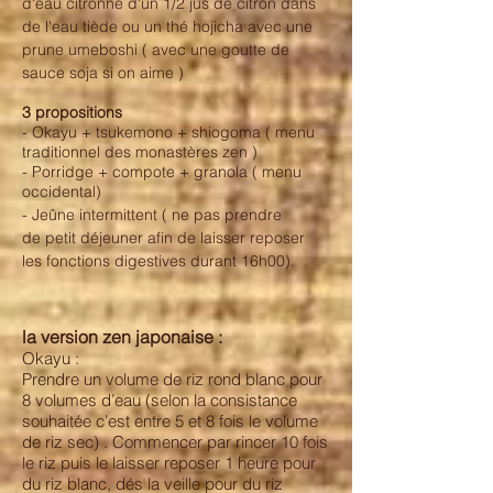
d'eau citronné d'un 1/2 jus de citron dans
de l'eau tiède ou un thé hojicha avec une
prune umeboshi ( avec une goutte de
sauce soja si on aime )
3 propositions
- Okayu + tsukemono + shiogoma ( menu
traditionnel des monastères zen )
- Porridge + compote + granola ( menu
occidental)
- Jeûne intermittent ( ne pas prendre
de petit déjeuner afin de laisser reposer
les fonctions digestives durant 16h00).
la version zen japonaise :
Okayu :
Prendre un volume de riz rond blanc pour
8 volumes d’eau (selon la consistance
souhaitée c’est entre 5 et 8 fois le volume
de riz sec) . Commencer par rincer 10 fois
le riz puis le laisser reposer 1 heure pour
du riz blanc, dés la veille pour du riz