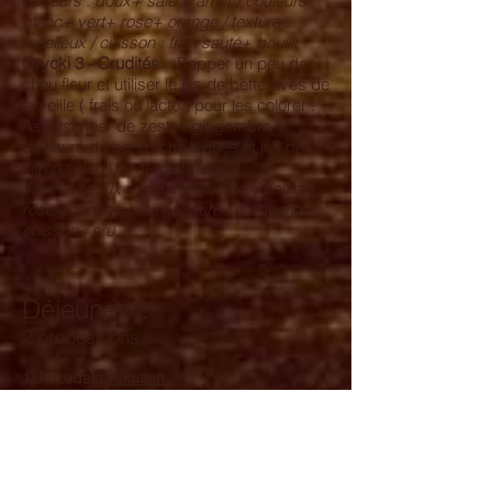
Saveurs : doux+ salé + amer / couleurs :
blanc+ vert+ rose+ orange / texture :
moelleux / cuisson : frit +sauté+ bouilli
Oryoki 3 - Crudités
: Rapper un peu de
chou fleur et utiliser le jus de betteraves de
la veille ( frais ou lacto ) pour les colorer .
Assaisonner de zestes gingembre et
de fleurs de bourrache bleues.et jus de
citron selon l'envie du moment.
saveur : doux+ piquant+ acide / couleur :
rose + jaune+ bleu / texture : croquant /
cuisson : cru
Déjeuner :
2 propositions
1/ Mizudaki
Yakuzen
:
Dashi réalisé avec 10 cm d'algue
Kombu (et 3 shiitake) dans 1 litre d'eau à
faire frémir ou laisser tremper 2 heures
à1température ambiante ( ou la veille )