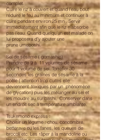
complet.
Cuire le riz à couvert et quand l’eau bout
réduire le feu au minimum et continuer à
cuire pendant environ 25 mn . Servir
immédiatement afin que le riz n’absorbe
pas l’eau. Quand quelqu’un est malade on
lui proposera d’y ajouter une
prune umeboshi.
Sel de sésame ( gomashio)
Prendre de 9 à 11 volumes de sésame
pour 1 volume de sel. Torréfier 30
secondes les graines de sésame à la
poêle ( attention trop cuites elle
deviennent toxiques par un phénomène
de glycation) puis les mélanger au sel et
les moudre au suribashi. Conserver dans
un endroit sec à température ambiante.
Tsukemono express :
Choisir un légume : chou, concombre,
betterave ou les fanes, les queues de
brocoli etc. Les râper à la mandoline ou
les ciseler au couteau puis les mettre dans