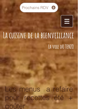
Prochains RDV
La cuisine de la bienveillance
La voie dU TENZO
Les menus a refaire
pour recettes été +
goûter