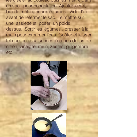
un sac pour congélation. Ajouter le sel,
bien le mélanger aux égumes . Vider l’air
avant de refermer le sac. Le mettre sur
une assiette et poser un poids
dessus. Sortir les légumes , presser à la
main pour exprimer l’eau. Goûter et laisser
tel quel ou assaisonner d’un peu de jus de
citron, vinaigre, mirin, zestes, gingembre
etc.