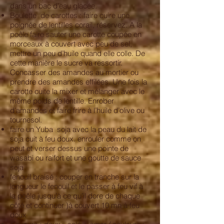
dans un bac d’eau glacée.
Boulette de carottes : faire cuire une
poignée de lentilles corail, réservez. A la
poêle faire sauter une carotte coupée en
morceaux à couvert avec peu de sel,
mettre un peu d’huile quand elle colle. De
cette manière le sucre va ressortir.
Concasser des amandes au mortier ou
prendre des amandes effilées. Une fois la
carotte cuite la mixer et mélanger avec le
même poids de lentille. Enrober
d’amandes et faire frire à l’huile d’olive ou
tournesol.
faire un Yuba soja avec la peau du lait de
soja cuit à feu doux. enrouler comme on
peut et verser dessus une pointe de
wasabi ou raifort et une goutte de sauce
soja
fenouil braisé : couper en tranche sur la
longueur le fenouil et le passer à feu vif à
la poêle jusqu’à ce qu’il dore de chaque
côté et continuer )à couvert 10 mn à feu
doux