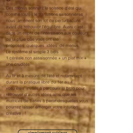
Ces menus sonnent le solstice d'été qui
comme toutes le transitions saisonnières
nous amènent son lot de perturbations
avant de retrouver l'équilibre. Aussi c'est
dans un esprit de l'intersaison aux couleurs
de la pluie que vous ont été
proposés quelques idées de menus.
Le système st simple 3 bols :
1 céréale non assaisonnée + un plat mix +
une crudités
Au fir et à mesure de l'été et notamment
durant la pratique libre du 1er au 4
vosu êtes invités à parcourir
le blog
pour
retrouver d'autres idées ainsi que les
matrices
de bases à partir desquelles vous
pourrez laisser émerger votre intuition
créative !
simplement cuisiner