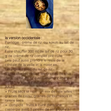
la version occidentale :
Porridge : crème de riz ou kokoh au lait de
riz,
Faire chauffer 300 ml de lait de riz pour 30
g de crème de riz complet pré cuite .
cela peut aussi prendre le reste de la
céréale de la veille et la mixer en
l'allongeant avec du lait de riz.
S'il fait chaud , choisir les graines de chia
dans du lait de riz éventuellement épaisse
de fécule kokoh ( mélange de quinoa/ riz et
Azuki)
+ Fruits secs et noix : un mix de noix telles
graines de cajou, graines de tournesols et
raisins secs
+ compote : fruits à cuire dans une
casserole avec 1 pincée de sel à cuire à