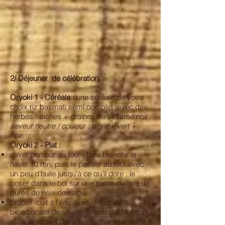
2/ Déjeuner de célébration:
Oryoki 1 - Céréale :
une céréale de votre
choix riz basmati semi complet avec des
herbes fraiches + graines de sésame noir
saveur neutre / couleur : blanc+ vert +
noir
Oryoki 2 - Plat :
navet primeur au four , faire blanchir le
navet 10 mn, puis le passer au four avec
un peu d’huile jusqu’à ce qu’il dore . le
poser dans le bol sur une petite cuillère de
purée de noix de cajou
brocoli cuit à l’eau avec ½ càc de
bicarbonate de soude, attention il faut qu’il
reste croquant donc 5 mn max et ensuite