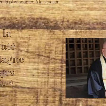
on la plus adaptée à la situation.
 la
uté
tagne
ages
ique)