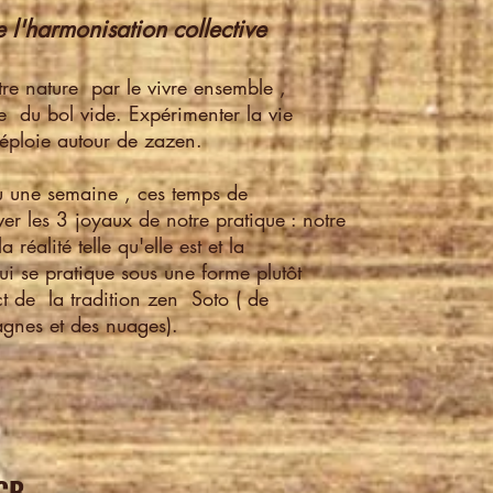
 l'harmonisation collective
re nature par le vivre ensemble ,
se du bol vide. Expérimenter la vie
déploie autour de zazen.
u une semaine , ces temps de
er les 3 joyaux de notre pratique : notre
 réalité telle qu'elle est et la
i se pratique sous une forme plutôt
ct de la tradition zen Soto ( de
nes et des nuages).
LCB