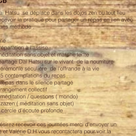
ai Hatsu se déplace dans les dojos zen ou tout lieu
ecevoir la pratique pour partager un repas en lien avec
 sans méthode .
me :
réparation à l'assise
éditation sans objet et marche lente
artage Dai Hatsu sur le vivant de la nourriture
érémonie séculière de l'offrande à la vie
: 5 contemplations du repas
 repas dans le silence partagé
 rangement collectif
 méditation / questions ( mondo)
 zazen ( méditation sans objet)
 cercle d'écoute profonde
ésirez recevoir ces journées merci d'envoyer un
e et Valérie D.H vous recontactera pour voir la