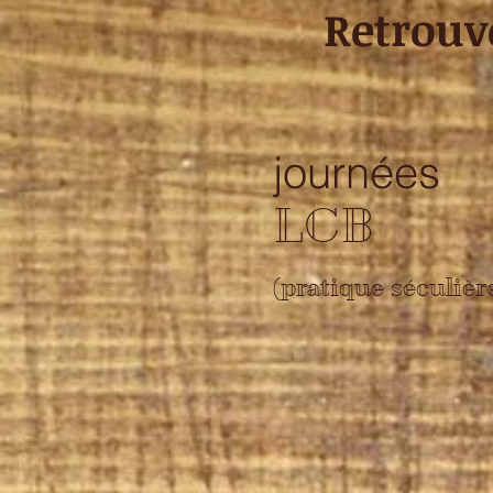
Retrouv
journées
LCB
(pratique séculièr