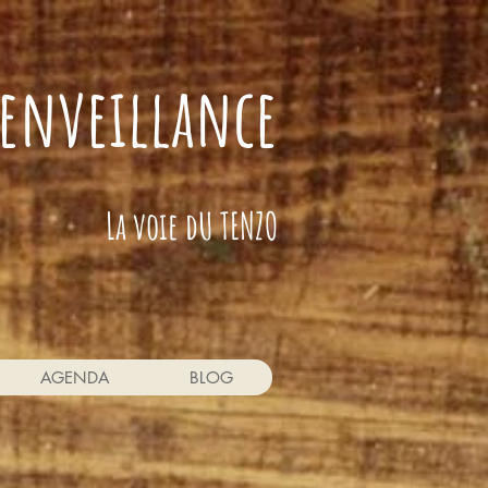
bienveillance
La voie dU TENZO
AGENDA
BLOG