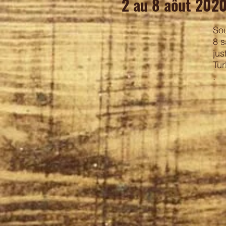
2 au 8 aôut 202
Sou
8 s
jus
Tur
.