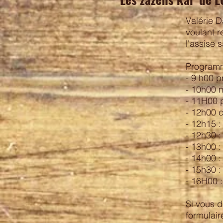
Valérie D
voulant r
l'assise
Program
- 9 h00 p
- 10h00 m
- 11H00 p
- 12h00 c
- 12h15 
- 12h30 :
- 13h00 :
- 14h00 :
- 15h30 :
- 16H00 :
Si vous d
formulair