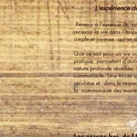
L'expérience de
Revenir à l'essence de not
recevoir la vie dans l'assi
simple et joyeuse qui se 
Que ce soit pour un we o
pratique permettent d'activ
nature profonde réveillée, la
communauté. Une trinité qu
séculière et dans le respe
la communauté des montag
Les zazens kai de 