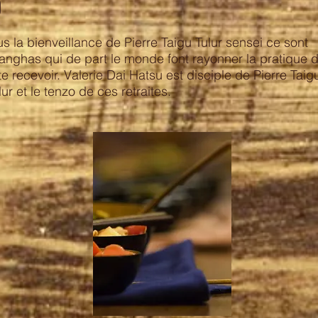
0
s la bienveillance de Pierre Taigu Tulur sensei ce sont
anghas qui de part le monde font rayonner la pratique 
te recevoir. Valerie Dai Hatsu est disciple de Pierre Taig
lur et le tenzo de ces retraites.