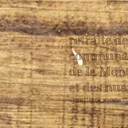
propositi
retraite de
communa
de la Mon
et des nu
(pratique monast