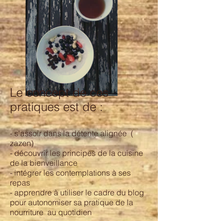
Le concept de ces
pratiques est de :
- s'assoir dans la détente alignée (
zazen)
- découvrir les principes de la cuisine
de la bienveillance
- intégrer les contemplations à ses
repas
- apprendre à utiliser le cadre du blog
pour autonomiser sa pratique de la
nourriture au quotidien