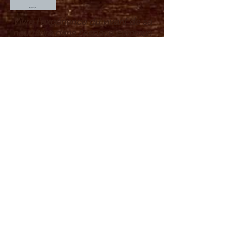
Vivre l'expérience du vivant de sa
nourriture dans l'espace commun
du temps partagé
Le programme
- éveil posturale
- assise sans objet ( zazen)
- un partage sur les contemplations
prochaine date sur l'agenda .
CONTACT
06 42 06 71 72
valerie.duvauchelle@gmail.com