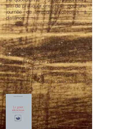
afin de pratiquer ensemble pour une
journée de pratique collective à
distance.
Et pour vous accompagner sur votre
chemin , vous pouvez découvrir le
livre de la pratique zen de la nourriture
construit autour des 5 contemplations
en lien avec les thématiques de
l'identité, l'harmonie, la paix, la santé
et la pratique .