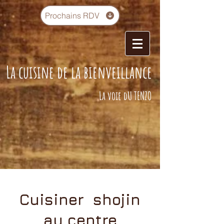
Prochains RDV
La cuisine de la bienveillance
La voie dU TENZO
Cuisiner shojin
au centre