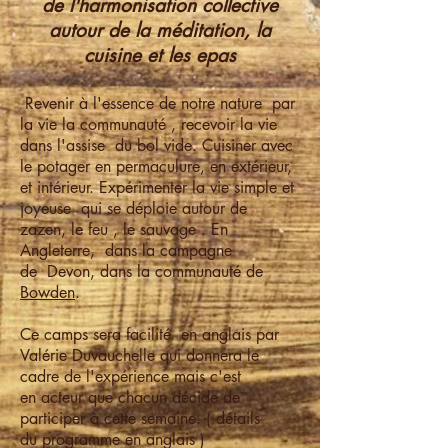
de l'harmonisation collective
autour de la méditation, la
cuisine et les epas
Revenir à l'essence de notre nature par
la vie la communauté , recevoir la vie
dans l'assise du bol vide. Cuisiner avec
le potager en permaculure, en extérieur,
et intérieur. Expérimenter la vie simple et
joyeuse qui se déploie autour de
zazen, le feu , le sauvage . En
Angleterre, dans la campagne
de Devon, dans la communauté de
Bowden
.
Ce camps sera facilité en anglais par
Valérie Duvauchelle qui donnera le
cadre de l'expérience mais c'est
en acteur que chacun décide de
participer à cette semaine. ( détails
du programme en anglais )