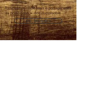
Participation : frais réels à partager entre
les participants + don responsable
pré - inscription
CONTACT
06 42 06 71 72
valerie.duvauchelle@gmail.com
Cuisine de l'éveil
Alimentation cohérente
Nourriture de conscience