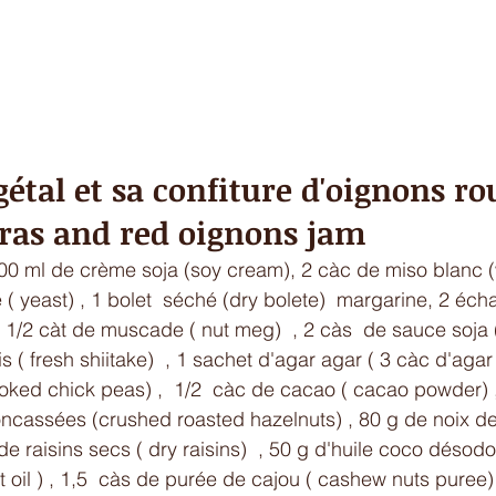
gétal et sa confiture d'oignons ro
gras and red oignons jam
0 ml de crème soja (soy cream), 2 càc de miso blanc (w
( yeast) , 1 bolet  séché (dry bolete)  margarine, 2 échal
 1/2 càt de muscade ( nut meg)  , 2 càs  de sauce soja (
is ( fresh shiitake)  , 1 sachet d'agar agar ( 3 càc d'agar 
oked chick peas) ,  1/2  càc de cacao ( cacao powder) 
concassées (crushed roasted hazelnuts) , 80 g de noix de
e raisins secs ( dry raisins)  , 50 g d'huile coco désodo
oil ) , 1,5  càs de purée de cajou ( cashew nuts puree) 