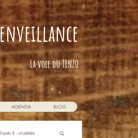
bienveillance
La voie dU TENZO
AGENDA
BLOG
Oryoki 3 - crudités