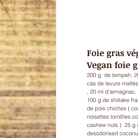
Foie gras vé
Vegan foie 
200 g  de tempeh, 20
càs de levure maltée 
, 20 ml d'armagnac, 
100 g de shiitake fra
de pois chiches ( co
noisettes torréfies 
cashew nuts )  25 g d
desodorised coconut 