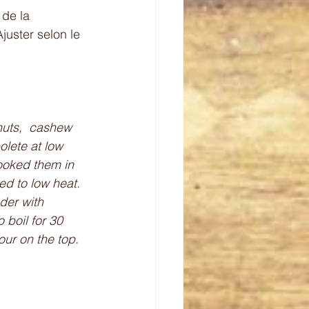
 de la 
Ajuster selon le 
nuts,  cashew 
lete at low 
ooked them in 
d to low heat. 
der with 
boil for 30 
ur on the top. 