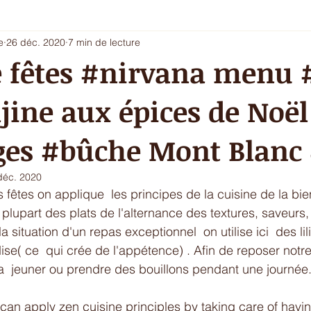
e
26 déc. 2020
7 min de lecture
i 5 - entrée chic ou dessert
Les envies du printemps
La sa
 fêtes #nirvana menu #
ajine aux épices de Noël
ur de l'hiver
Ecritures / vidéos
ressources
menu com
es #bûche Mont Blanc
déc. 2020
 fêtes on applique  les principes de la cuisine de la bie
plupart des plats de l'alternance des textures, saveurs, 
a situation d'un repas exceptionnel  on utilise ici  des li
ise( ce  qui crée de l'appétence) . Afin de reposer notr
  jeuner ou prendre des bouillons pendant une journée.
e can apply zen cuisine principles by taking care of ha