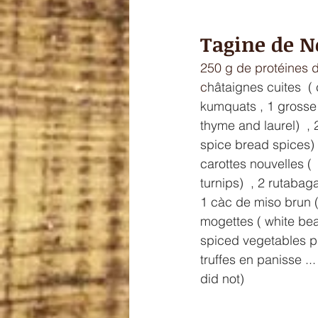
Tagine de N
250 g de protéines d
c
hâtaignes cuites  
kumquats , 1 grosse 
thyme and laurel)  ,
spice bread spices) 
carottes nouvelles ( 
turnips)  , 2 rutabaga
1 càc de miso brun (
mogettes ( white bea
spiced vegetables pic
truffes en panisse ..
did not) 