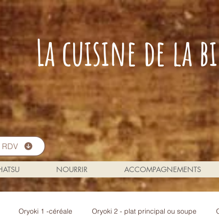
La cuisine de la 
s RDV
 HATSU
NOURRIR
ACCOMPAGNEMENTS
Oryoki 1 -céréale
Oryoki 2 - plat principal ou soupe