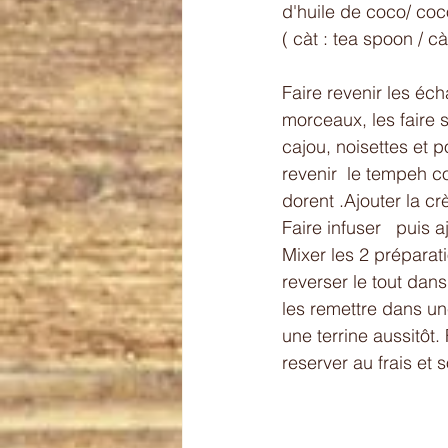
d'huile de coco/ coco
( càt : tea spoon / c
Faire revenir les éch
morceaux, les faire s
cajou, noisettes et p
revenir  le tempeh co
dorent .Ajouter la 
Faire infuser   puis 
Mixer les 2 préparat
reverser le tout dan
les remettre dans un
une terrine aussitôt.
reserver au frais et 