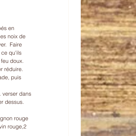
pés en 
les noix de 
r.  Faire 
ce qu'ils 
feu doux. 
r réduire. 
ade, puis 
. verser dans 
er dessus. 
gnon rouge 
vin rouge,2 