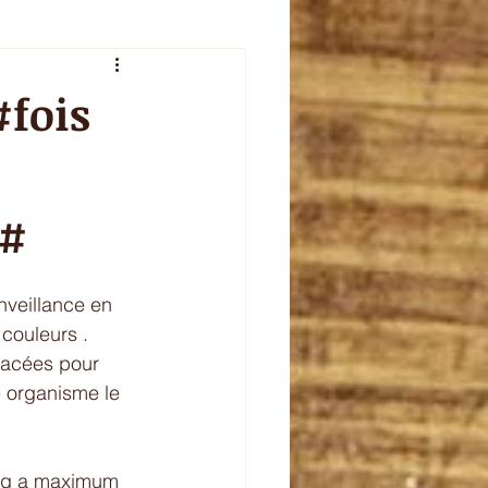
veur de l'été
fois
plet
celebration
 #
nveillance en 
couleurs . 
liacées pour 
e organisme le 
 
ving a maximum 