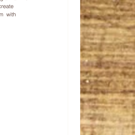
create 
m  with 