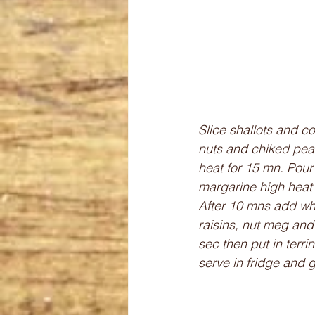
Slice shallots and c
nuts and chiked peas
heat for 15 mn. Pour
margarine high heat 
After 10 mns add whi
raisins, nut meg and
sec then put in terr
serve in fridge and g