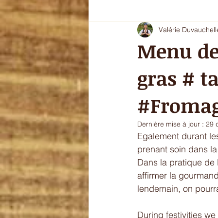
Valérie Duvauchell
Oryoki 4 - plat composé
Oryok
Menu de
gras # t
le goût de l'automne
La douce
#Fromag
sans gluten
Dernière mise à jour :
29 
Egalement durant les
prenant soin dans la 
Dans la pratique de l
affirmer la gourmand
lendemain, on pourra
During festivities w