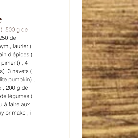
e 
)  500 g de 
250 de 
m,, laurier ( 
in d'épices ( 
piment) , 4 
s)  3 navets ( 
lite pumpkin) ,  
 , 200 g de 
 de légumes ( 
 à faire aux  
uy or make , i 