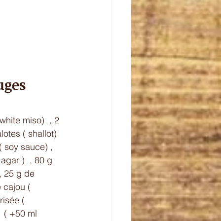
uges 
hite miso)  , 2 
otes ( shallot) 
 soy sauce) , 
agar )  , 80 g 
, 25 g de 
 cajou ( 
risée ( 
 ( +50 ml 