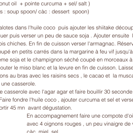
nut oil  + pointe curcuma + sel/ salt )
às : soup spoon/ càc : dessert  spoon) 
alotes dans l'huile coco  puis ajouter les shiitake décou
uer puis verser un peu de sauce soja . Ajouter ensuite  
ois chiches. En fin de cuisson verser l'armagnac. Réserve
upé en petits carrés dans la margarine à feu vif jusqu'à 
crème soja et le champignon séché coupé en morceaux à 
ajouter le miso blanc et la levure en fin de cuisson. Laisse
ions au bras avec les raisins secs , le cacao et  la musc
s une casserole. 
e casserole avec l'agar agar et faire bouillir 30 seconde
 Faire fondre l'huile coco , ajouter curcuma et sel et vers
sortir 45 mn  avant dégustation. 
En accompagnement faire une compote d'oi
avec 4 oignons rouges , un peu vinaigre de 
càc  miel, sel. 