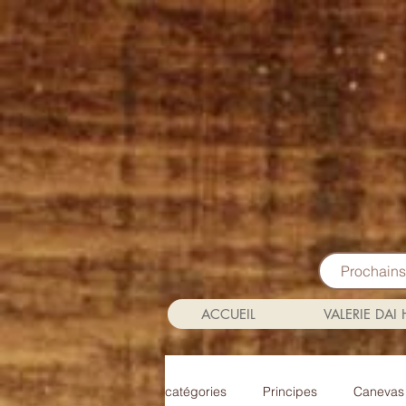
Prochain
ACCUEIL
VALERIE DAI
catégories
Principes
Canevas