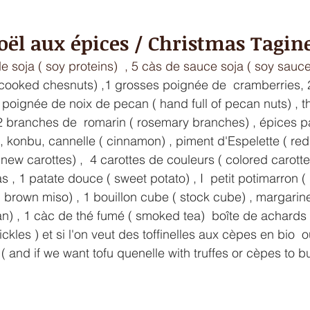
oël aux épices / Christmas Tagin
e soja ( soy proteins)  , 5 càs de sauce soja ( soy sauce
( cooked chesnuts) ,1 grosses poignée de  cramberries, 
poignée de noix de pecan ( hand full of pecan nuts) , thy
 2 branches de  romarin ( rosemary branches) , épices pa
, konbu, cannelle ( cinnamon) , piment d'Espelette ( red 
 new carottes) ,  4 carottes de couleurs ( colored carotte
s , 1 patate douce ( sweet potato) , I  petit potimarron ( 
 brown miso) , 1 bouillon cube ( stock cube) , margarine
n) , 1 càc de thé fumé ( smoked tea)  boîte de achards
kles ) et si l'on veut des toffinelles aux cèpes en bio  ou
. ( and if we want tofu quenelle with truffes or cèpes to b