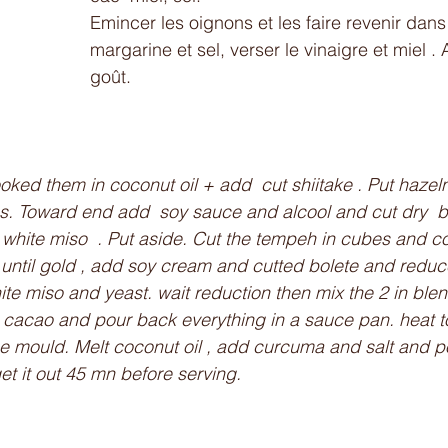
Emincer les oignons et les faire revenir dans
margarine et sel, verser le vinaigre et miel . 
goût. 
ooked them in coconut oil + add  cut shiitake . Put hazel
. Toward end add  soy sauce and alcool and cut dry  bo
 white miso  . Put aside. Cut the tempeh in cubes and c
until gold , add soy cream and cutted bolete and reduce
te miso and yeast. wait reduction then mix the 2 in blen
 cacao and pour back everything in a sauce pan. heat to 
ine mould. Melt coconut oil , add curcuma and salt and po
et it out 45 mn before serving. 