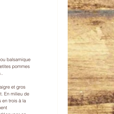
 ou balsamique 
 petites pommes 
..
aigre et gros 
. En milieu de 
en trois à la 
ment 