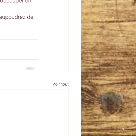
. découper en 
 saupoudrez de 
Voir tout