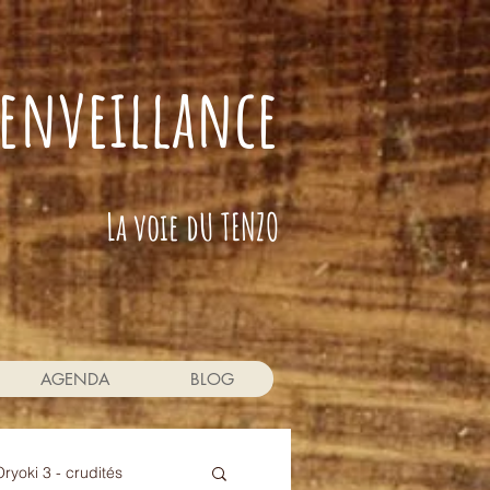
bienveillance
La voie dU TENZO
AGENDA
BLOG
Oryoki 3 - crudités