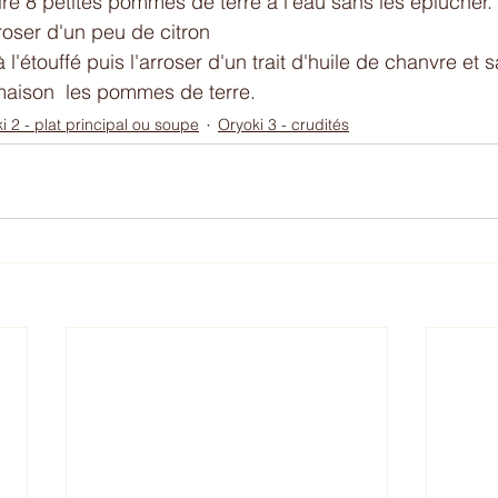
uire 8 petites pommes de terre à l'eau sans les éplucher
rroser d'un peu de citron 
à l'étouffé puis l'arroser d'un trait d'huile de chanvre et
maison  les pommes de terre. 
i 2 - plat principal ou soupe
Oryoki 3 - crudités