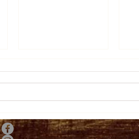
Crème de citrouille
Bava
#ma
Cuisine de l'év
Comment se relier à sa
Alimentation coh
nourriture et en faire un