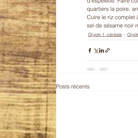
d'espelette. Faire c
quartiers la poire, a
Cuire le riz complet 
sel de sésame noir 
Oryoki 1 -céréale
Oryok
Posts récents