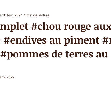
e
18 févr. 2021
1 min de lecture
i 5 - entrée chic ou dessert
Les envies du printemps
La sa
mplet #chou rouge au
#endives au piment #r
ur de l'hiver
Ecritures / vidéos
ressources
menu com
 #pommes de terres au
janv. 2022