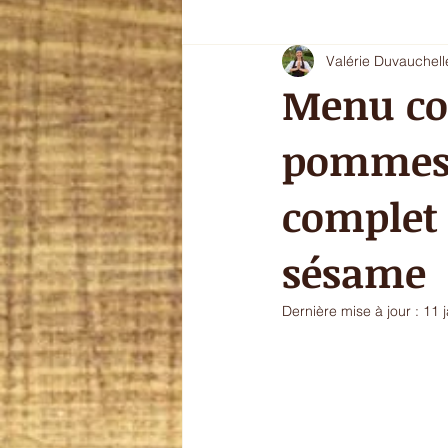
Valérie Duvauchell
Oryoki 4 - plat composé
Oryok
Menu co
pommes 
le goût de l'automne
La douce
complet
sans gluten
sésame
Dernière mise à jour :
11 