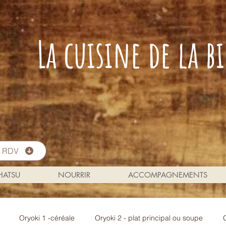
La cuisine de la 
s RDV
 HATSU
NOURRIR
ACCOMPAGNEMENTS
Oryoki 1 -céréale
Oryoki 2 - plat principal ou soupe