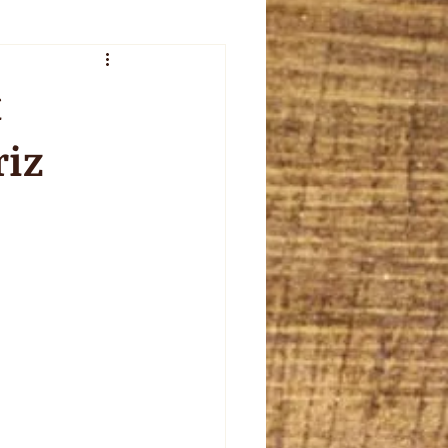
veur de l'été
x
iz
plet
celebration