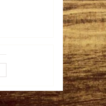
rois des fêtes #marron
ndarine
eil
Livre le goût silencieux
érente
Livre Shojin, la cuisine des