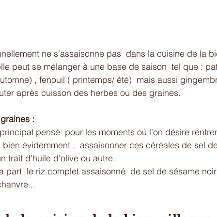
onnellement ne s'assaisonne pas  dans la cuisine de la bie
 elle peut se mélanger à une base de saison  tel que : pa
automne) , fenouil ( printemps/ été)  mais aussi gingembre
outer après cuisson des herbes ou des graines. 
 graines :
rincipal pensé  pour les moments où l'on désire rentre
 , bien évidemment ,  assaisonner ces céréales de sel 
 trait d'huile d'olive ou autre.
a part  le riz complet assaisonné  de sel de sésame noir
chanvre... 