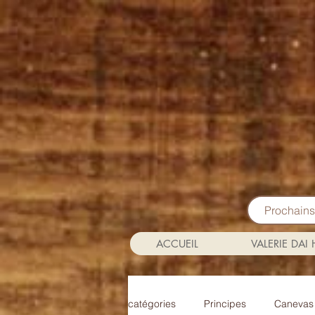
Prochain
ACCUEIL
VALERIE DAI
catégories
Principes
Canevas