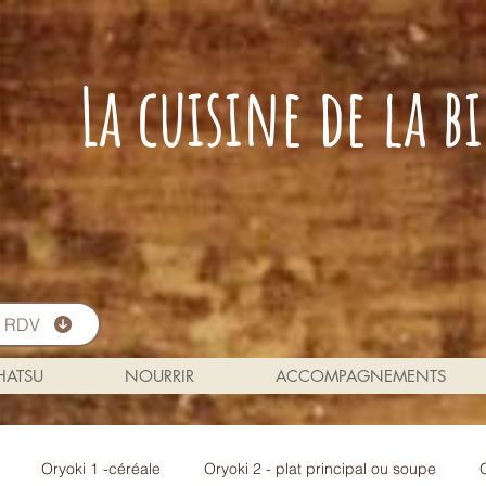
La cuisine de la 
s RDV
 HATSU
NOURRIR
ACCOMPAGNEMENTS
Oryoki 1 -céréale
Oryoki 2 - plat principal ou soupe