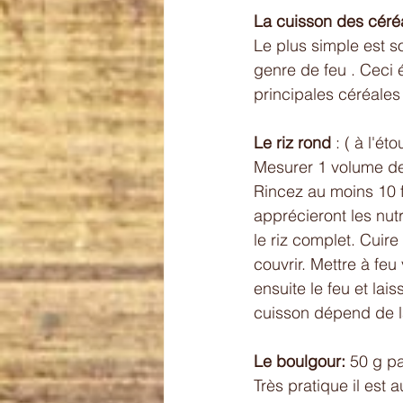
La cuisson des céréa
Le plus simple est s
genre de feu . Ceci é
principales céréales
Le riz rond
 : ( à l'é
Mesurer 1 volume de 
Rincez au moins 10 fo
apprécieront les nutr
le riz complet. Cuir
couvrir. Mettre à fe
ensuite le feu et lai
cuisson dépend de la 
Le boulgour:
 50 g p
Très pratique il est a