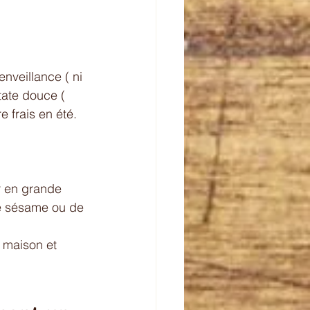
nveillance ( ni 
tate douce ( 
 frais en été. 
r en grande 
de sésame ou de 
 maison et 