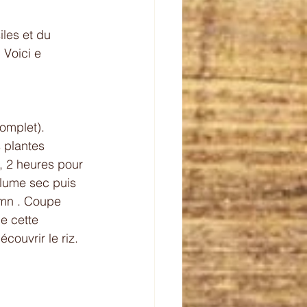
les et du 
 Voici e 
omplet). 
 plantes 
 , 2 heures pour 
olume sec puis 
 mn . Coupe 
e cette 
couvrir le riz. 