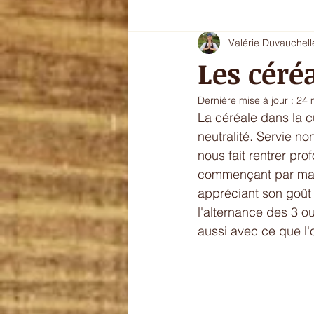
Valérie Duvauchell
Oryoki 4 - plat composé
Oryok
Les céré
Dernière mise à jour :
24 
le goût de l'automne
La douce
La céréale dans la c
neutralité. Servie n
nous fait rentrer pr
sans gluten
commençant par mang
appréciant son goût 
l'alternance des 3 o
aussi avec ce que l'o