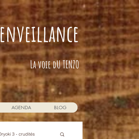
bienveillance
La voie dU TENZO
AGENDA
BLOG
Oryoki 3 - crudités