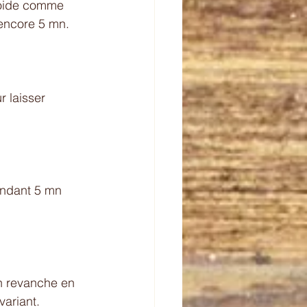
roide comme 
 encore 5 mn. 
r laisser 
pendant 5 mn 
n revanche en 
variant.