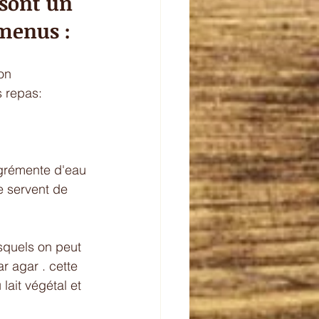
 sont un 
menus : 
on 
 repas: 
e servent de 
squels on peut 
 agar . cette 
lait végétal et 