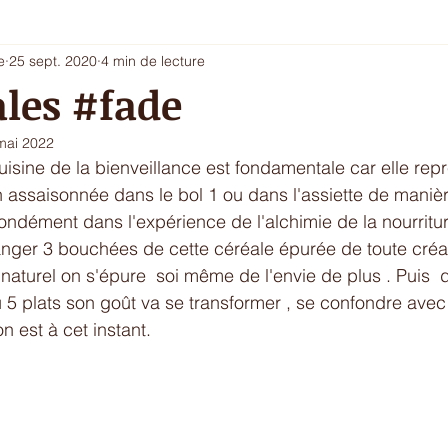
e
25 sept. 2020
4 min de lecture
i 5 - entrée chic ou dessert
Les envies du printemps
La sa
ales #fade
mai 2022
ur de l'hiver
Ecritures / vidéos
ressources
menu com
uisine de la bienveillance est fondamentale car elle repr
on assaisonnée dans le bol 1 ou dans l'assiette de maniè
ofondément dans l'expérience de l'alchimie de la nourritu
er 3 bouchées de cette céréale épurée de toute créat
naturel on s'épure  soi même de l'envie de plus . Puis  
u 5 plats son goût va se transformer , se confondre avec
n est à cet instant. 