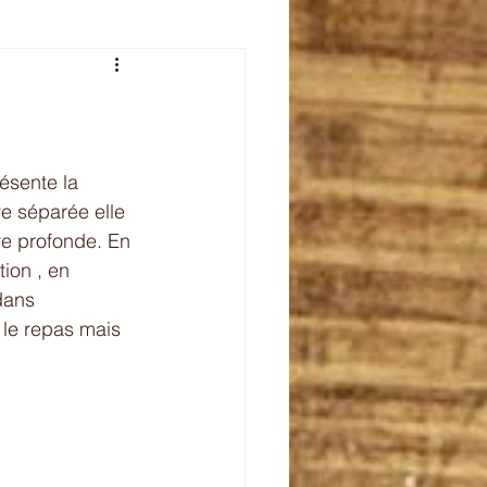
veur de l'été
plet
celebration
ésente la 
re séparée elle 
re profonde. En 
ion , en 
dans 
 le repas mais 