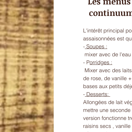
Les menus d
continuum 
L'intérêt principal 
assaisonnées est qu'
-
 Soupes :
 mixer avec de l'eau
- P
orridges :
 Mixer avec des laits végétaux elles servent au porridge du matin que l'on agrémente d'eau 
de rose, de vanille +
bases aux petits déj
-
 Desserts: 
Allongées de lait vé
mettre une seconde 
version fonctionne trè
raisins secs , vanille