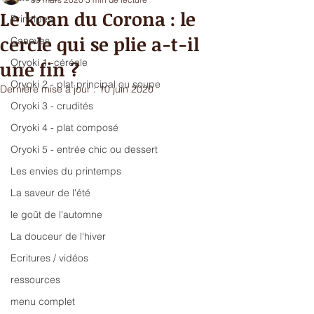
Le koan du Corona : le
Principes
cercle qui se plie a-t-il
Canevas
Oryoki 1 -céréale
une fin ?
Oryoki 2 - plat principal ou soupe
Dernière mise à jour :
10 juin 2020
Oryoki 3 - crudités
Oryoki 4 - plat composé
Oryoki 5 - entrée chic ou dessert
Les envies du printemps
La saveur de l'été
le goût de l'automne
La douceur de l'hiver
Ecritures / vidéos
ressources
menu complet