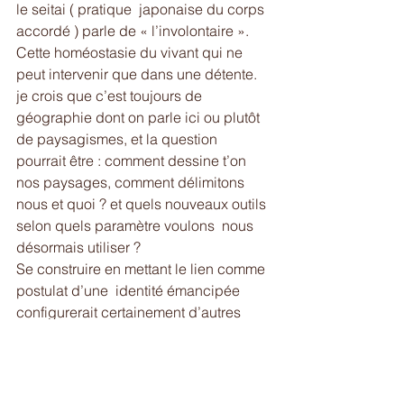
le seitai ( pratique  japonaise du corps 
accordé ) parle de « l’involontaire ». 
Cette homéostasie du vivant qui ne 
peut intervenir que dans une détente. 
je crois que c’est toujours de 
géographie dont on parle ici ou plutôt 
de paysagismes, et la question 
pourrait être : comment dessine t’on 
nos paysages, comment délimitons 
nous et quoi ? et quels nouveaux outils 
selon quels paramètre voulons  nous 
désormais utiliser ?
Se construire en mettant le lien comme 
postulat d’une  identité émancipée   
configurerait certainement d’autres 
sociétés.
* les koans sont des affirmations 
paradoxales à méditer afin de 
déclencher des réalisations profondes 