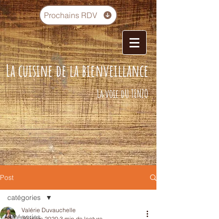
Prochains RDV
La cuisine de la bienveillance
La voie dU TENZO
Post
catégories
Valérie Duvauchelle
catégories
19 mars 2020
3 min de lecture