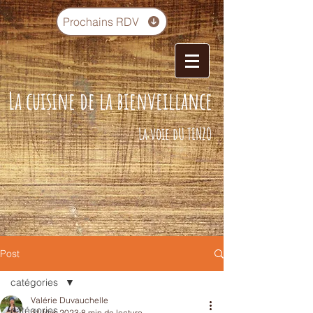
Prochains RDV
La cuisine de la bienveillance
La voie dU TENZO
Post
catégories
Valérie Duvauchelle
catégories
11 févr. 2023
8 min de lecture