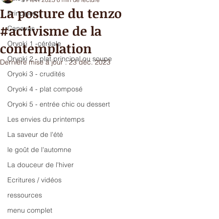
La posture du tenzo
Principes
#activisme de la
Canevas
Oryoki 1 -céréale
contemplation
Oryoki 2 - plat principal ou soupe
Dernière mise à jour :
23 déc. 2023
Oryoki 3 - crudités
Oryoki 4 - plat composé
Oryoki 5 - entrée chic ou dessert
Les envies du printemps
La saveur de l'été
le goût de l'automne
La douceur de l'hiver
Ecritures / vidéos
ressources
menu complet