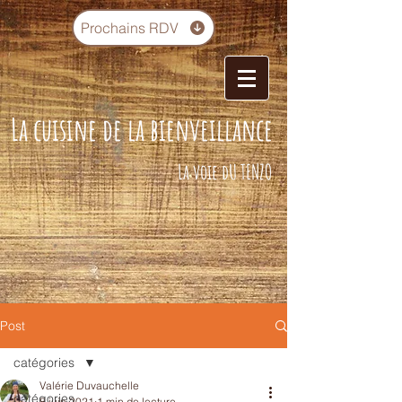
Prochains RDV
La cuisine de la bienveillance
La voie dU TENZO
Post
catégories
Valérie Duvauchelle
catégories
8 juin 2021
1 min de lecture