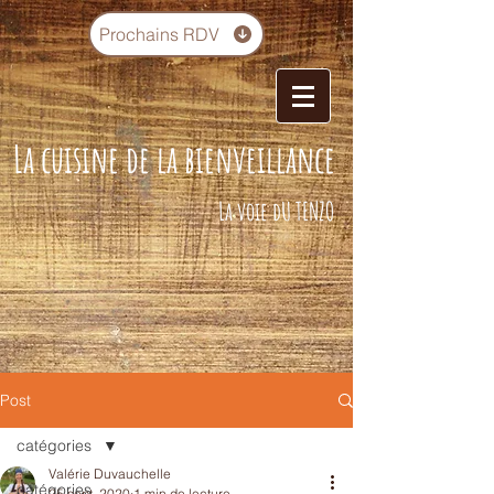
Prochains RDV
La cuisine de la bienveillance
La voie dU TENZO
Post
catégories
Valérie Duvauchelle
catégories
25 sept. 2020
1 min de lecture