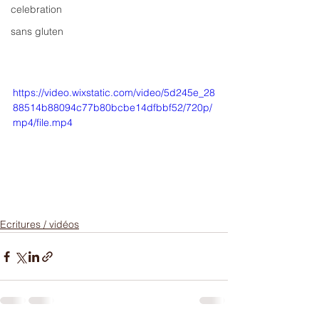
celebration
sans gluten
https://video.wixstatic.com/video/5d245e_28
88514b88094c77b80bcbe14dfbbf52/720p/
mp4/file.mp4
Ecritures / vidéos