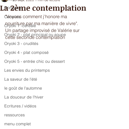
La 2ème contemplation
Principes
"Voyons comment j'honore ma 
Canevas
nourriture par ma manière de vivre". 
Oryoki 1 -céréale
Un partage improvisé de Valérie sur 
Oryoki 2 - plat principal ou soupe
cette seconde contemplation 
Oryoki 3 - crudités
Oryoki 4 - plat composé
Oryoki 5 - entrée chic ou dessert
Les envies du printemps
La saveur de l'été
le goût de l'automne
La douceur de l'hiver
Ecritures / vidéos
ressources
menu complet