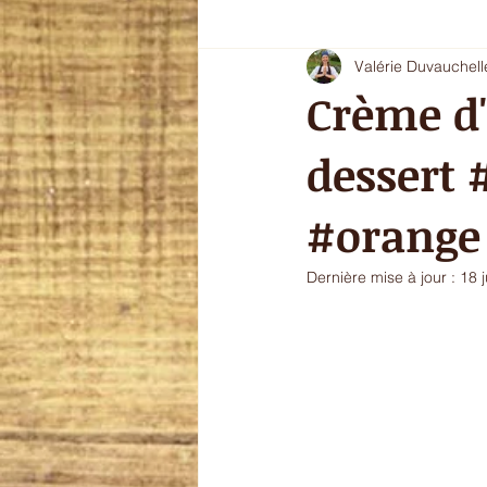
Valérie Duvauchell
Oryoki 4 - plat composé
Oryok
Crème d'
dessert 
le goût de l'automne
La douce
#orange
sans gluten
Dernière mise à jour :
18 