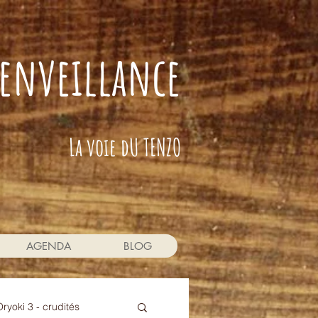
bienveillance
La voie dU TENZO
AGENDA
BLOG
Oryoki 3 - crudités