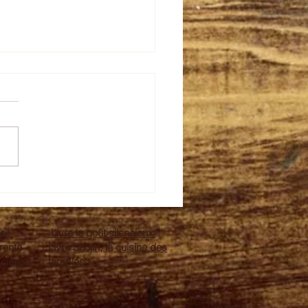
e citron aquafaba
eil
Livre le goût silencieux
érente
Livre Shojin, la cuisine des
science
temples