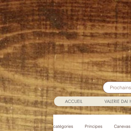
Prochain
ACCUEIL
VALERIE DAI
catégories
Principes
Canevas