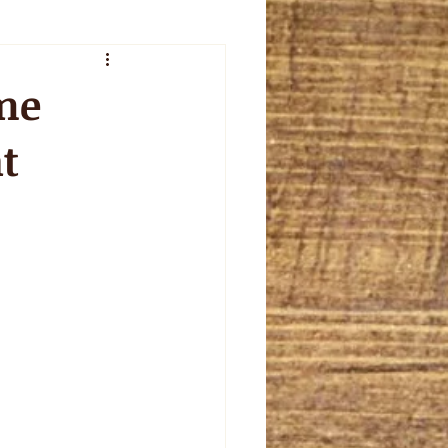
veur de l'été
ème
t
plet
celebration