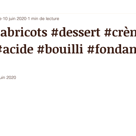
e
10 juin 2020
1 min de lecture
i 5 - entrée chic ou dessert
Les envies du printemps
La sa
abricots #dessert #cr
#acide #bouilli #fondan
ur de l'hiver
Ecritures / vidéos
ressources
menu com
juin 2020