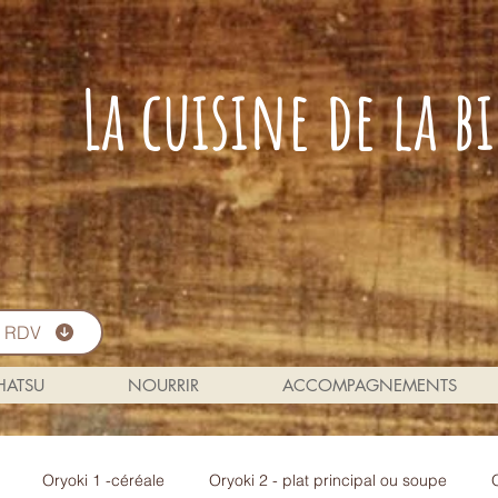
La cuisine de la 
s RDV
 HATSU
NOURRIR
ACCOMPAGNEMENTS
Oryoki 1 -céréale
Oryoki 2 - plat principal ou soupe