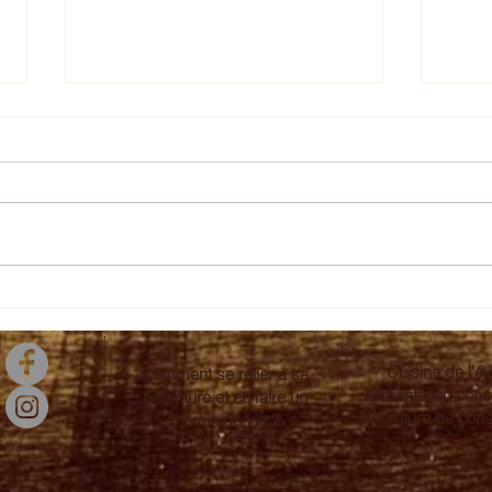
Crème de citrouille
Tart
Cuisine de l'év
Comment se relier à sa
Alimentation coh
nourriture et en faire un
Nourriture de con
chemin de vie ?