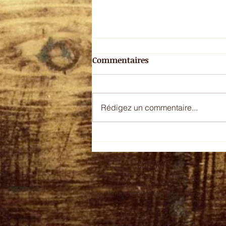
Commentaires
Rédigez un commentaire...
Moussaka et boulettes
CONTACT
06 42 06 71 72
valerie.duvauchelle@gmail.com