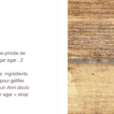
ne pincée de 
gar agar , 2 
s  ingrédients 
our gélifier. 
 un 
Anin doufu 
r agar + sirop 