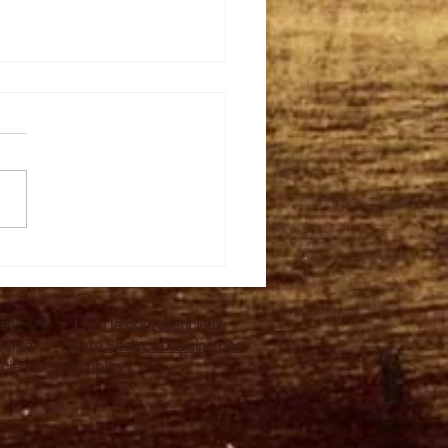
e de citrouille
eil
Livre le goût silencieux
érente
Livre Shojin, la cuisine des
science
temples