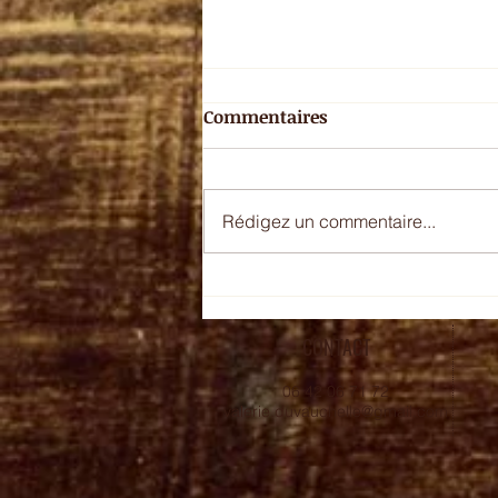
Commentaires
Rédigez un commentaire...
Tartinades fromagères
CONTACT
06 42 06 71 72
valerie.duvauchelle@gmail.com