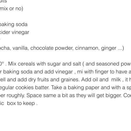
its 
mix or no) 
baking soda 
cider vinegar 
  
cha, vanilla, chocolate powder, cinnamon, ginger ...) 
° . Mix cereals with sugar and salt ( and seasoned powder
 baking soda and add vinegar , mi with finger to have 
ell and add dry fruits and graines. Add oil and  milk , it 
regular cookies batter. Take a baking paper and with a sp
per roughly. Space same a bit as they will get bigger. C
c  box to keep . 