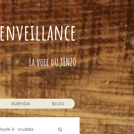
bienveillance
La voie dU TENZO
AGENDA
BLOG
Oryoki 3 - crudités