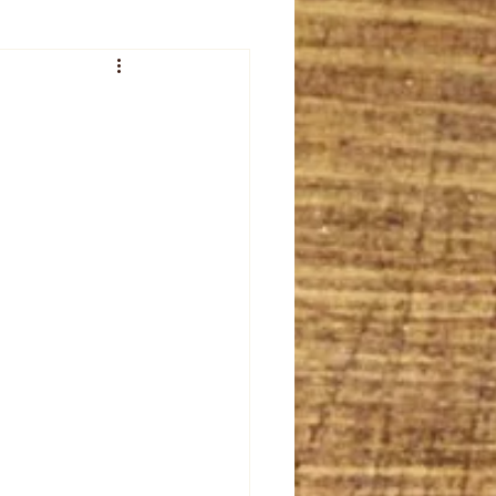
veur de l'été
plet
celebration