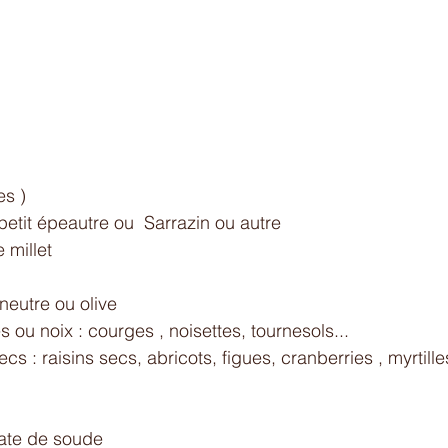
s ) 
petit épeautre ou  Sarrazin ou autre 
 millet 
 neutre ou olive 
s ou noix : courges , noisettes, tournesols...
ecs : raisins secs, abricots, figues, cranberries , myrtille
ate de soude