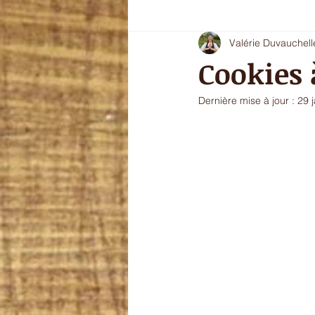
Valérie Duvauchell
Oryoki 4 - plat composé
Oryok
Cookies 
Dernière mise à jour :
29 
le goût de l'automne
La douce
sans gluten