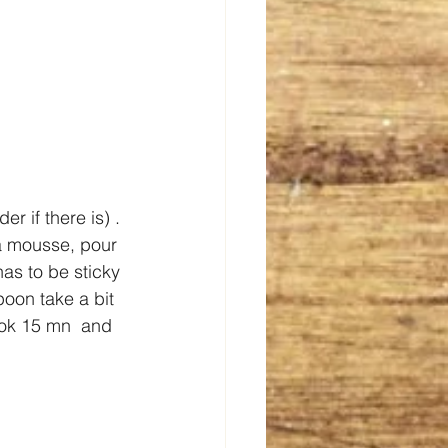
 if there is) . 
a mousse, pour 
has to be sticky 
oon take a bit 
ook 15 mn  and 