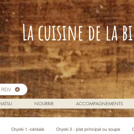
La cuisine de la 
s RDV
 HATSU
NOURRIR
ACCOMPAGNEMENTS
Oryoki 1 -céréale
Oryoki 2 - plat principal ou soupe