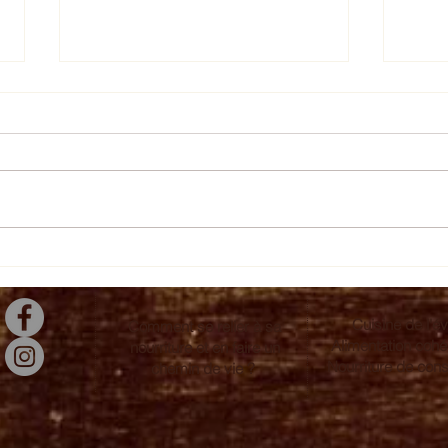
Crèm
Légumes sur ricotta
Cuisine de l'év
Comment se relier à sa
Alimentation coh
nourriture et en faire un
Nourriture de con
chemin de vie ?