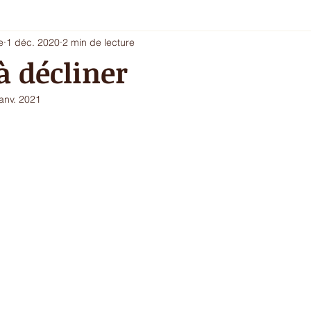
e
1 déc. 2020
2 min de lecture
i 5 - entrée chic ou dessert
Les envies du printemps
La sa
à décliner
janv. 2021
ur de l'hiver
Ecritures / vidéos
ressources
menu com