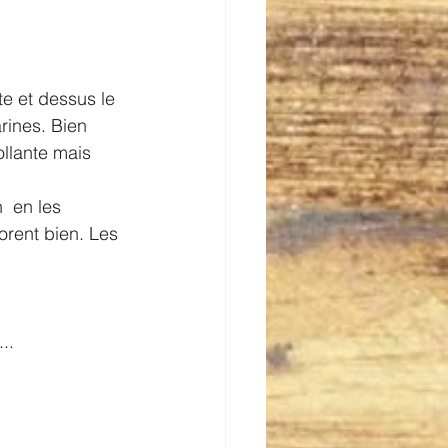
te et dessus le 
rines. Bien 
collante mais 
  en les 
rent bien. Les 
..