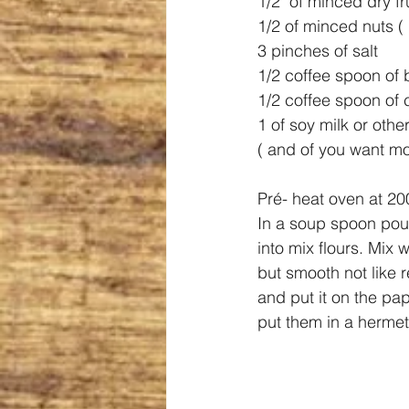
1/2  of minced dry fru
1/2 of minced nuts ( 
3 pinches of salt 
1/2 coffee spoon of 
1/2 coffee spoon of 
1 of soy milk or other
( and of you want mo
Pré- heat oven at 200
In a soup spoon pour
into mix flours. Mix w
but smooth not like 
and put it on the pa
put them in a hermeti