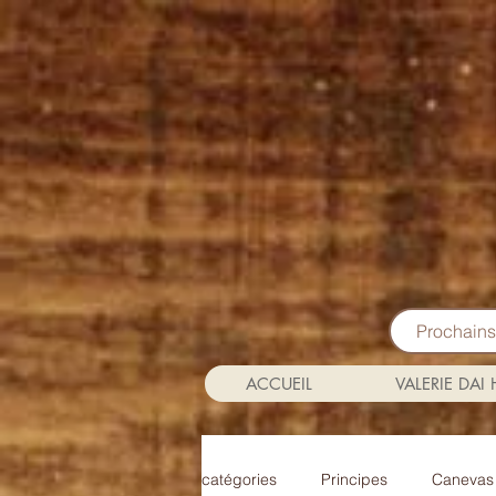
Prochain
ACCUEIL
VALERIE DAI
catégories
Principes
Canevas