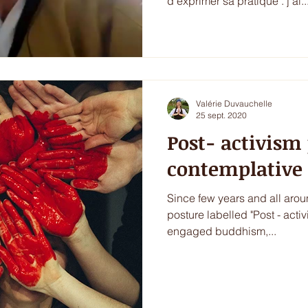
d'exprimer sa pratique . j'ai..
Valérie Duvauchelle
25 sept. 2020
Post- activism 
contemplative 
Since few years and all aro
posture labelled "Post - activism" . Defend the sacred,
engaged buddhism,...