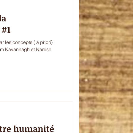
la
 #1
ar les concepts ( a priori)
annagh et Naresh
tre humanité