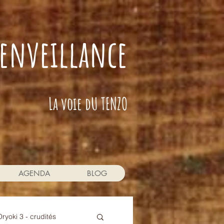
bienveillance
La voie dU TENZO
AGENDA
BLOG
Oryoki 3 - crudités