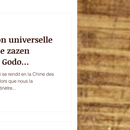
veur de l'été
on universelle
plet
celebration
de zazen
e Godo
Chodo
 se rendit en la Chine des
lors que nous la
énètre...