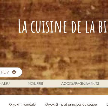
La cuisine de la 
s RDV
 HATSU
NOURRIR
ACCOMPAGNEMENTS
Oryoki 1 -céréale
Oryoki 2 - plat principal ou soupe