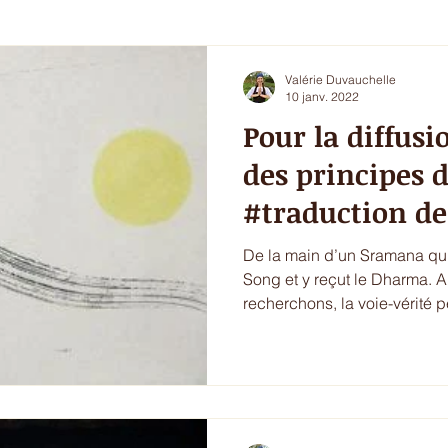
i 5 - entrée chic ou dessert
Les envies du printemps
La sa
Valérie Duvauchelle
10 janv. 2022
Pour la diffusi
ur de l'hiver
Ecritures / vidéos
ressources
menu com
des principes 
#traduction d
Nishijima et 
De la main d’un Sramana qui
Song et y reçut le Dharma. A
recherchons, la voie-vérité p