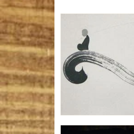
Oryoki 4 - plat composé
Oryok
le goût de l'automne
La douce
sans gluten