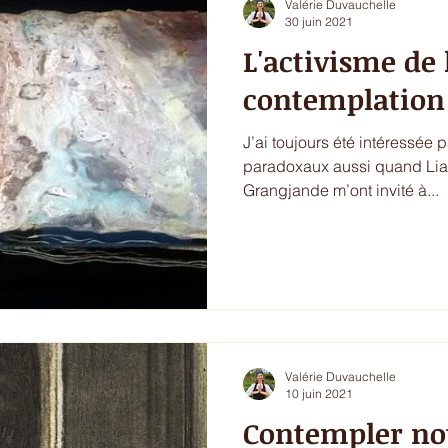
Valérie Duvauchelle
30 juin 2021
L'activisme de 
contemplation
J’ai toujours été intéressée p
paradoxaux aussi quand Liam Kav
Grangjande m’ont invité à...
Valérie Duvauchelle
10 juin 2021
Contempler no